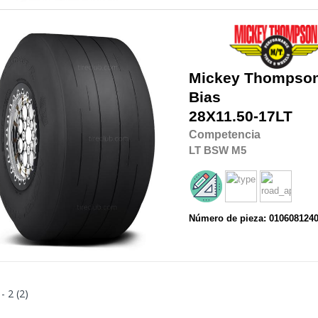
Mickey Thompso
Bias
28X11.50-17LT
Competencia
LT
BSW
M5
Número de pieza: 010608124
 - 2 (2)