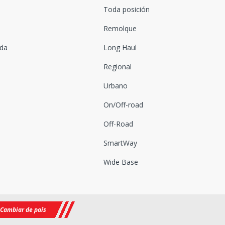
Toda posición
Remolque
ada
Long Haul
Regional
Urbano
On/Off-road
Off-Road
SmartWay
Wide Base
Cambiar de país