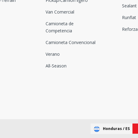
Terrain
Pickup/Camion ligero
Sealant
Van Comercial
Runflat
Camioneta de
Reforz
Competencia
Camioneta Convencional
Verano
All-Season
Honduras / ES