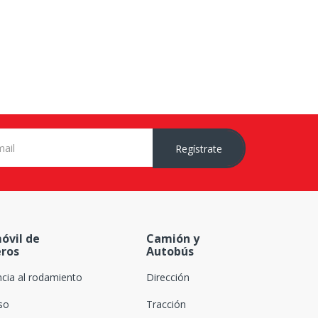
Regístrate
óvil de
Camión y
eros
Autobús
ncia al rodamiento
Dirección
oso
Tracción