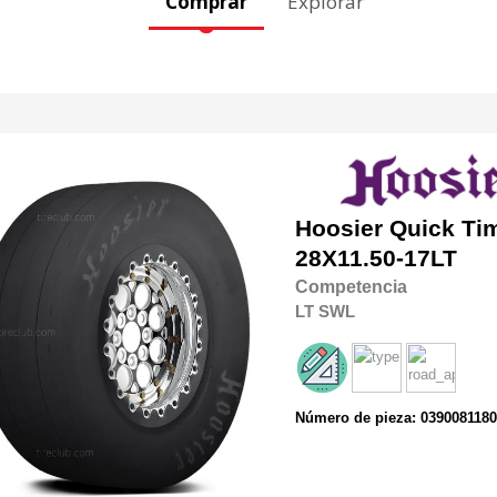
Comprar
Explorar
Hoosier
Quick Tim
28X11.50-17LT
Competencia
LT
SWL
Número de pieza: 039008118