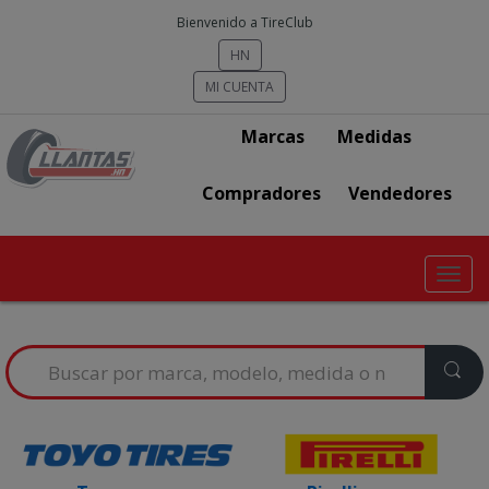
Bienvenido a TireClub
HN
MI CUENTA
Marcas
Medidas
Compradores
Vendedores
Toggl
navig
Search
for: