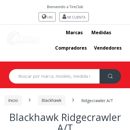
Bienvenido a TireClub
HN
MI CUENTA
Marcas
Medidas
Compradores
Vendedores
Search
for:
Inicio
Blackhawk
Ridgecrawler A/T
Blackhawk Ridgecrawler
A/T