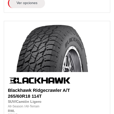
Ver opciones
Blackhawk
Ridgecrawler A/T
265/60R18
114T
SUV/Camión Ligero
All-Season
/
All-Terrain
RWL