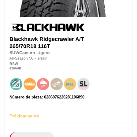
Blackhawk
Ridgecrawler A/T
265/70R18
116T
SUV/Camión Ligero
All-Season
/
All-Terrain
BSW
620
/A
/B
Número de pieza: 0286076220281106890
Próximamente