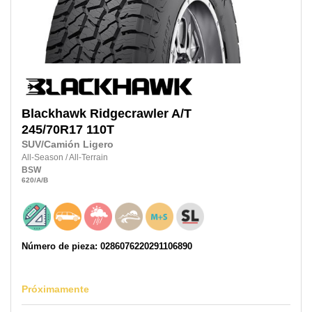
Blackhawk
Ridgecrawler A/T
245/70R17
110T
SUV/Camión Ligero
All-Season
/
All-Terrain
BSW
620
/A
/B
Número de pieza: 0286076220291106890
Próximamente