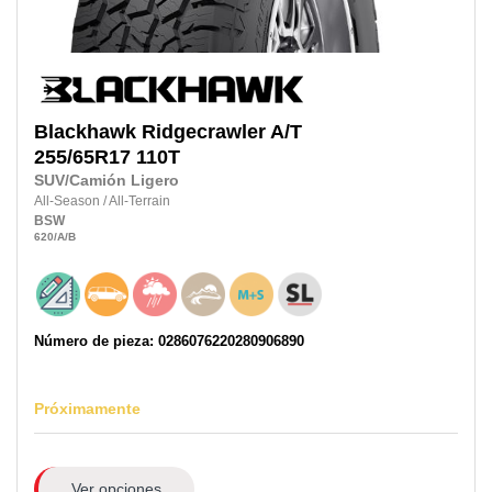
Blackhawk
Ridgecrawler A/T
255/65R17
110T
SUV/Camión Ligero
All-Season
/
All-Terrain
BSW
620
/A
/B
Número de pieza: 0286076220280906890
Próximamente
Ver opciones