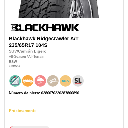
Blackhawk
Ridgecrawler A/T
235/65R17
104S
SUV/Camión Ligero
All-Season
/
All-Terrain
BSW
620
/A
/B
Número de pieza: 0286076220283806890
Próximamente