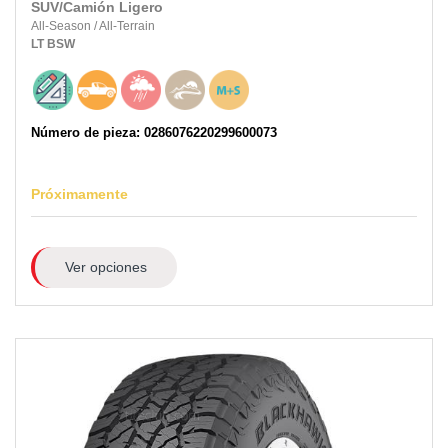
SUV/Camión Ligero
All-Season
/
All-Terrain
LT
BSW
Número de pieza: 0286076220299600073
Próximamente
Ver opciones