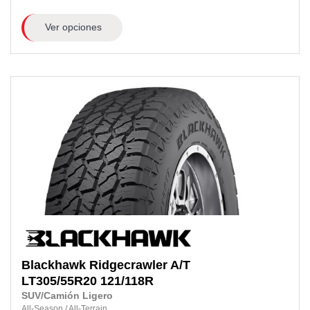
Ver opciones
Blackhawk
Ridgecrawler A/T
LT305/55R20
121/118R
SUV/Camión Ligero
All-Season
/
All-Terrain