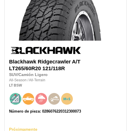
Blackhawk
Ridgecrawler A/T
LT265/60R20
121/118R
SUV/Camión Ligero
All-Season
/
All-Terrain
LT
BSW
Número de pieza: 0286076220312300073
Próximamente