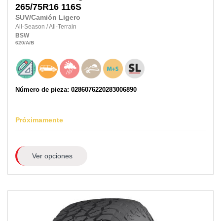
265/75R16
116S
SUV/Camión Ligero
All-Season
/
All-Terrain
BSW
620
/A
/B
Número de pieza: 0286076220283006890
Próximamente
Ver opciones