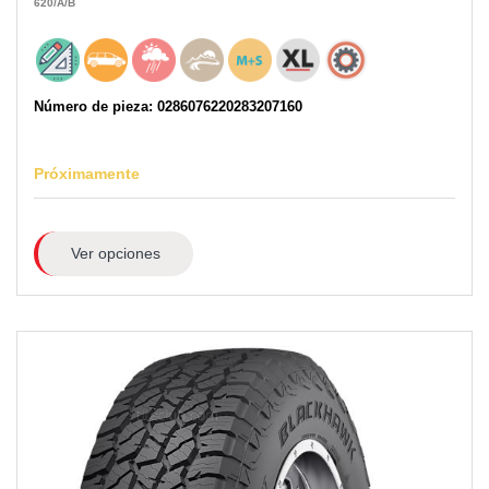
620
/A
/B
Número de pieza: 0286076220283207160
Próximamente
Ver opciones