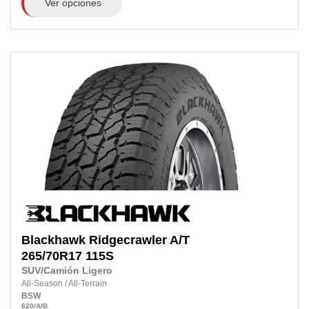
Ver opciones
Blackhawk
Ridgecrawler A/T
265/70R17
115S
SUV/Camión Ligero
All-Season
/
All-Terrain
BSW
620
/A
/B