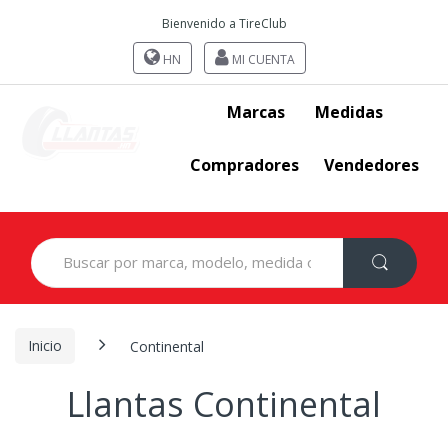
Bienvenido a TireClub
HN
MI CUENTA
Marcas
Medidas
Compradores
Vendedores
Search
for:
Inicio
Continental
Llantas Continental