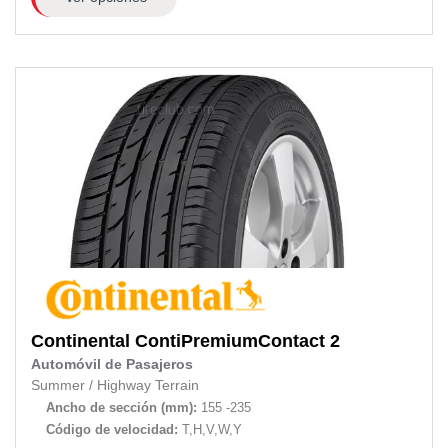
Continental
ContiPremiumContact 2
Automóvil de Pasajeros
Summer
/
Highway Terrain
Ancho de sección (mm):
155 -235
Código de velocidad:
T,H,V,W,Y