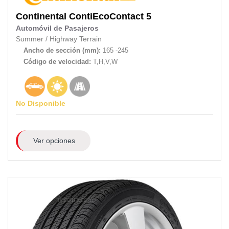
Continental
ContiEcoContact 5
Automóvil de Pasajeros
Summer
/
Highway Terrain
Ancho de sección (mm):
165 -245
Código de velocidad:
T,H,V,W
No Disponible
Ver opciones