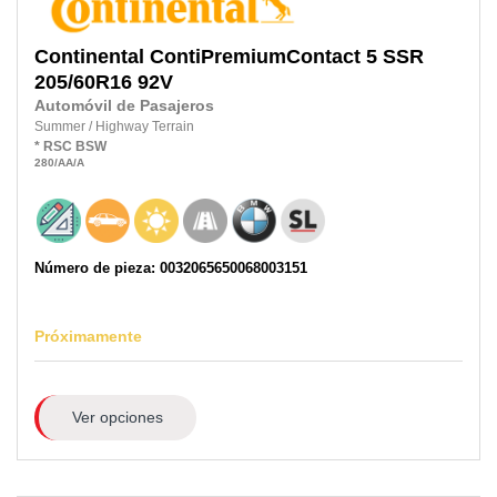
Continental
ContiPremiumContact 5 SSR
205/60R16
92V
Automóvil de Pasajeros
Summer
/
Highway Terrain
* RSC
BSW
280
/AA
/A
Número de pieza: 0032065650068003151
Próximamente
Ver opciones