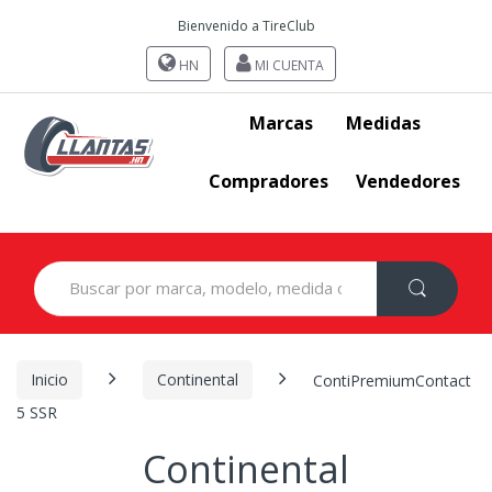
Bienvenido a TireClub
HN
MI CUENTA
Marcas
Medidas
Compradores
Vendedores
Search
for:
Inicio
Continental
ContiPremiumContact
5 SSR
Continental