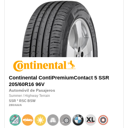
Continental
ContiPremiumContact 5 SSR
205/60R16
96V
Automóvil de Pasajeros
Summer
/
Highway Terrain
SSR
* RSC
BSW
280
/AA
/A