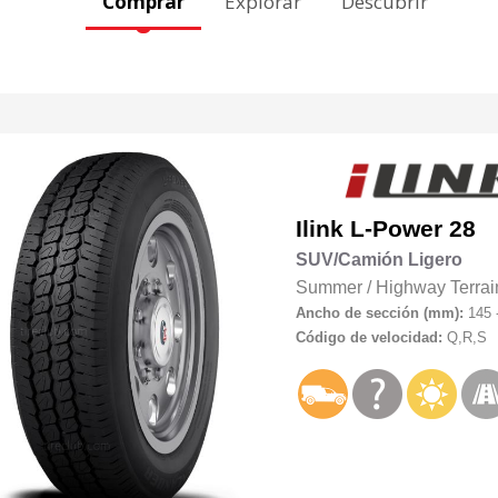
Comprar
Explorar
Descubrir
Ilink
L-Power 28
SUV/Camión Ligero
Summer
/
Highway Terrai
Ancho de sección (mm):
145 
Código de velocidad:
Q,R,S