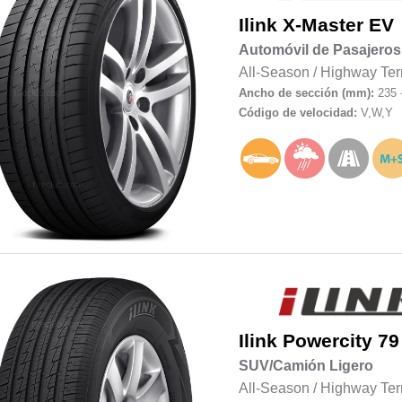
Ilink
X-Master EV
Automóvil de Pasajeros
All-Season
/
Highway Ter
Ancho de sección (mm):
235 
Código de velocidad:
V,W,Y
Ilink
Powercity 79
SUV/Camión Ligero
All-Season
/
Highway Ter