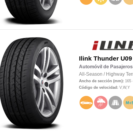
Ilink
Thunder U09
Automóvil de Pasajeros
All-Season
/
Highway Ter
Ancho de sección (mm):
165 
Código de velocidad:
V,W,Y