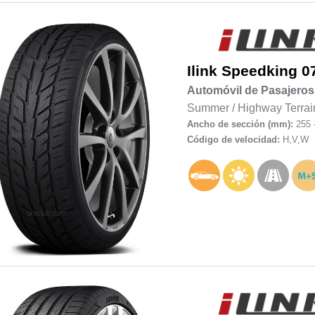
Ilink
Speedking 0
Automóvil de Pasajeros
Summer
/
Highway Terrai
Ancho de sección (mm):
255 
Código de velocidad:
H,V,W