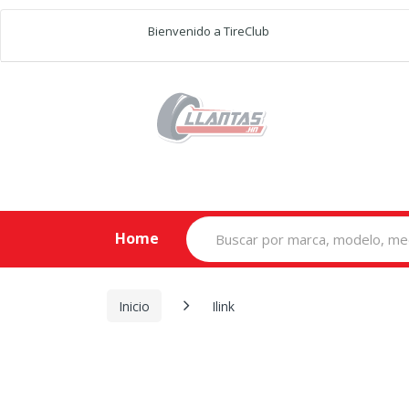
Bienvenido a TireClub
Search
Home
for:
Inicio
Ilink