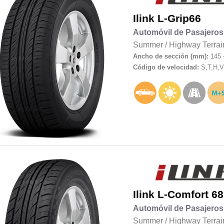
Ilink
L-Grip66
Automóvil de Pasajeros
Summer
/
Highway Terrai
Ancho de sección (mm):
145 
Código de velocidad:
S,T,H,V
Ilink
L-Comfort 68
Automóvil de Pasajeros
Summer
/
Highway Terrai