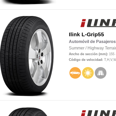
Ilink
L-Grip55
Automóvil de Pasajeros
Summer
/
Highway Terrai
Ancho de sección (mm):
155 
Código de velocidad:
T,H,V,