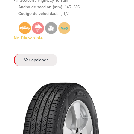
All-Season
/
Highway Terrain
Ancho de sección (mm):
145 -235
Código de velocidad:
T,H,V
No Disponible
Ver opciones