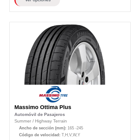
Massimo
Ottima Plus
Automóvil de Pasajeros
Summer
/
Highway Terrain
Ancho de sección (mm):
165 -245
Código de velocidad:
T,H,V,W,Y