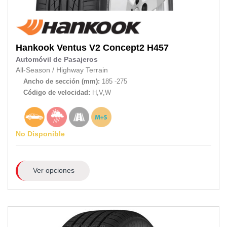
Hankook
Ventus V2 Concept2 H457
Automóvil de Pasajeros
All-Season
/
Highway Terrain
Ancho de sección (mm):
185 -275
Código de velocidad:
H,V,W
No Disponible
Ver opciones