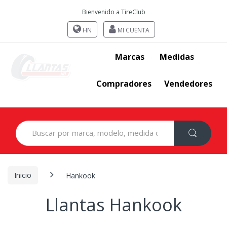
Bienvenido a TireClub
HN
MI CUENTA
Marcas
Medidas
Compradores
Vendedores
Search
for:
Inicio
Hankook
Llantas Hankook