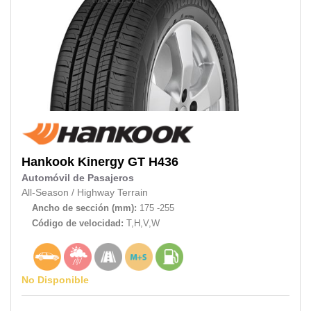
Hankook
Kinergy GT H436
Automóvil de Pasajeros
All-Season
/
Highway Terrain
Ancho de sección (mm):
175 -255
Código de velocidad:
T,H,V,W
No Disponible