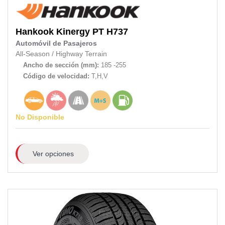
Hankook
Kinergy PT H737
Automóvil de Pasajeros
All-Season
/
Highway Terrain
Ancho de sección (mm):
185 -255
Código de velocidad:
T,H,V
No Disponible
Ver opciones