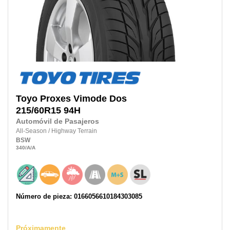
Toyo
Proxes Vimode Dos
215/60R15
94H
Automóvil de Pasajeros
All-Season
/
Highway Terrain
BSW
340
/A
/A
Número de pieza: 0166056610184303085
Próximamente