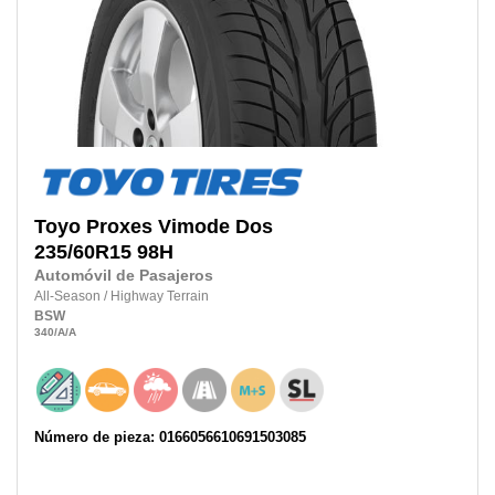
Toyo
Proxes Vimode Dos
235/60R15
98H
Automóvil de Pasajeros
All-Season
/
Highway Terrain
BSW
340
/A
/A
Número de pieza: 0166056610691503085