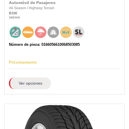
Automóvil de Pasajeros
All-Season
/
Highway Terrain
BSW
340
/A
/A
Número de pieza: 0166056610068503085
Próximamente
Ver opciones