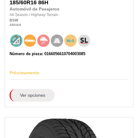
185/60R16
86H
Automóvil de Pasajeros
All-Season
/
Highway Terrain
BSW
340
/A
/A
Número de pieza: 0166056610704003085
Próximamente
Ver opciones