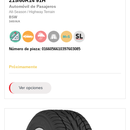
215/60R14
91H
Automóvil de Pasajeros
All-Season
/
Highway Terrain
BSW
340
/A
/A
Número de pieza: 0166056610397603085
Próximamente
Ver opciones