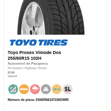
Toyo
Proxes Vimode Dos
255/60R15
102H
Automóvil de Pasajeros
All-Season
/
Highway Terrain
BSW
340
/A
/A
Número de pieza: 0166056610722603085