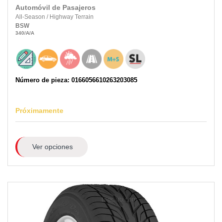
Automóvil de Pasajeros
All-Season
/
Highway Terrain
BSW
340
/A
/A
Número de pieza: 0166056610263203085
Próximamente
Ver opciones