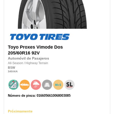
Toyo
Proxes Vimode Dos
205/60R16
92V
Automóvil de Pasajeros
All-Season
/
Highway Terrain
BSW
340
/A
/A
Número de pieza: 0166056610068003085
Próximamente