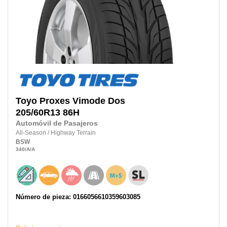
Toyo
Proxes Vimode Dos
205/60R13
86H
Automóvil de Pasajeros
All-Season
/
Highway Terrain
BSW
340
/A
/A
Número de pieza: 0166056610359603085