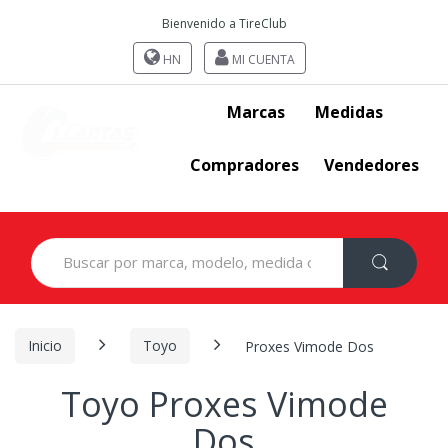
Bienvenido a TireClub
HN
MI CUENTA
Marcas
Medidas
Compradores
Vendedores
Search
for:
Inicio
Toyo
Proxes Vimode Dos
Toyo Proxes Vimode
Dos