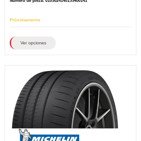
Número de pieza: 0105024140155400141
Próximamente
Ver opciones