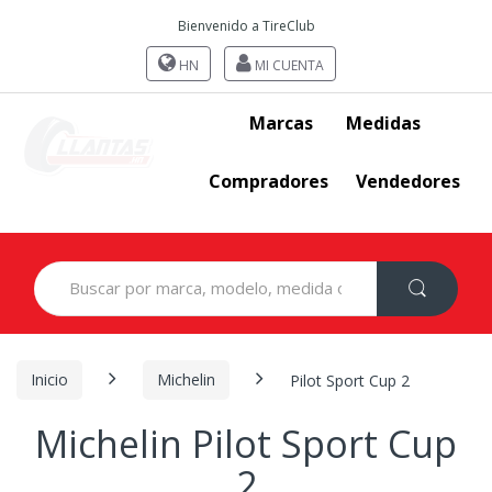
Bienvenido a TireClub
HN
MI CUENTA
Marcas
Medidas
Compradores
Vendedores
Search
for:
Inicio
Michelin
Pilot Sport Cup 2
Michelin Pilot Sport Cup
2