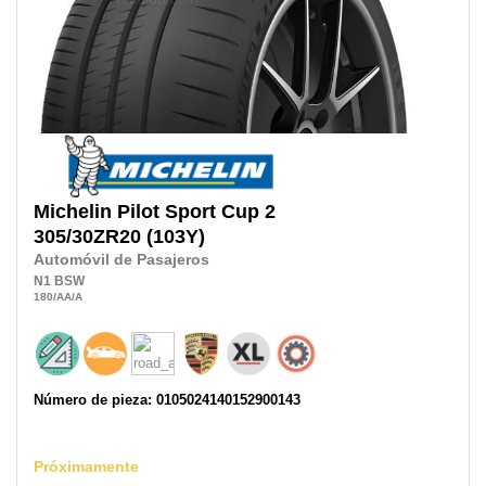
Michelin
Pilot Sport Cup 2
305/30ZR20
(103Y)
Automóvil de Pasajeros
N1
BSW
180
/AA
/A
Número de pieza: 0105024140152900143
Próximamente