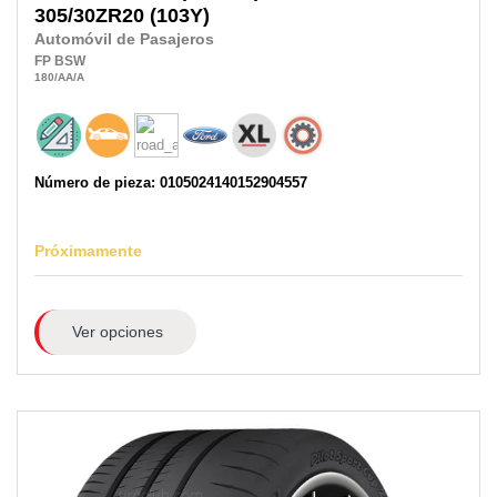
305/30ZR20
(103Y)
Automóvil de Pasajeros
FP
BSW
180
/AA
/A
Número de pieza: 0105024140152904557
Próximamente
Ver opciones