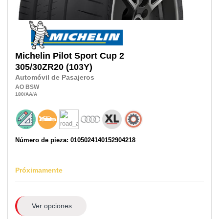
Michelin
Pilot Sport Cup 2
305/30ZR20
(103Y)
Automóvil de Pasajeros
AO
BSW
180
/AA
/A
Número de pieza: 0105024140152904218
Próximamente
Ver opciones