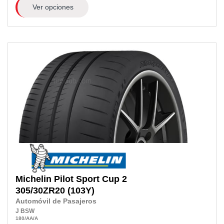
Ver opciones
Michelin
Pilot Sport Cup 2
305/30ZR20
(103Y)
Automóvil de Pasajeros
J
BSW
180
/AA
/A