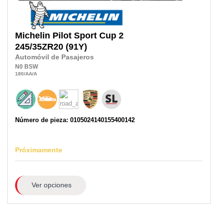
Michelin
Pilot Sport Cup 2
245/35ZR20
(91Y)
Automóvil de Pasajeros
N0
BSW
180
/AA
/A
Número de pieza: 0105024140155400142
Próximamente
Ver opciones