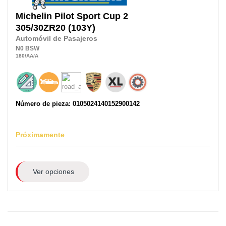
Michelin
Pilot Sport Cup 2
305/30ZR20
(103Y)
Automóvil de Pasajeros
N0
BSW
180
/AA
/A
Número de pieza: 0105024140152900142
Próximamente
Ver opciones