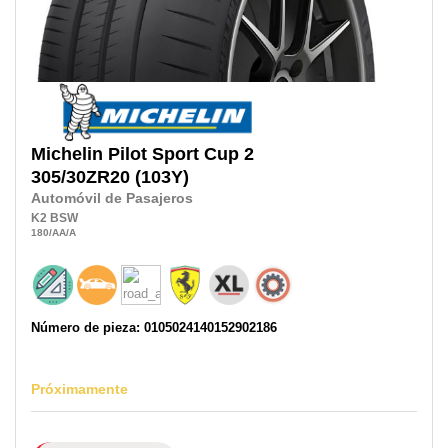
Michelin
Pilot Sport Cup 2
305/30ZR20
(103Y)
Automóvil de Pasajeros
K2
BSW
180
/AA
/A
Número de pieza: 0105024140152902186
Próximamente