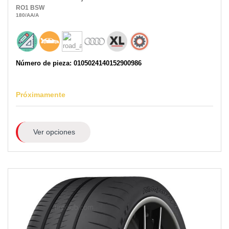
RO1
BSW
180
/AA
/A
Número de pieza: 0105024140152900986
Próximamente
Ver opciones