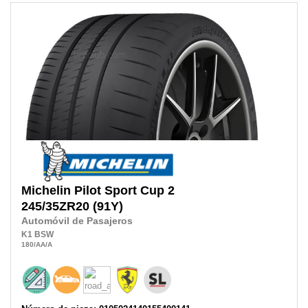
Michelin
Pilot Sport Cup 2
245/35ZR20
(91Y)
Automóvil de Pasajeros
K1
BSW
180
/AA
/A