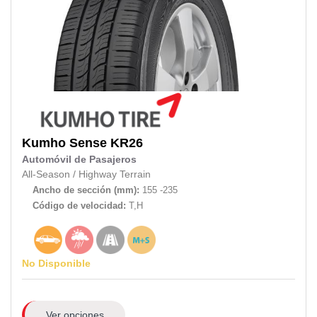
Kumho
Sense KR26
Automóvil de Pasajeros
All-Season
/
Highway Terrain
Ancho de sección (mm):
155 -235
Código de velocidad:
T,H
No Disponible
Ver opciones