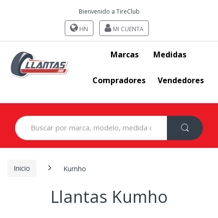
Bienvenido a TireClub
HN
MI CUENTA
Marcas
Medidas
Compradores
Vendedores
Search
for:
Inicio
Kumho
Llantas Kumho