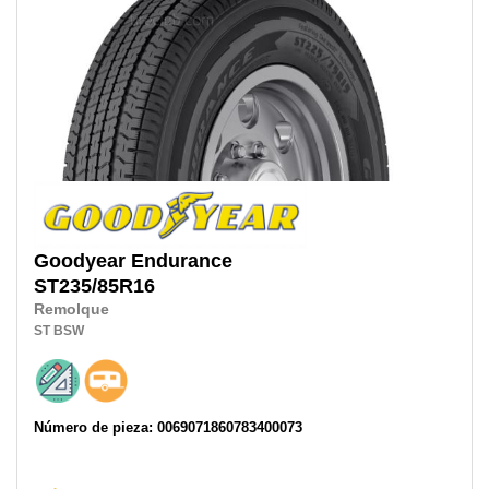
Goodyear
Endurance
ST235/85R16
Remolque
ST
BSW
Número de pieza: 0069071860783400073