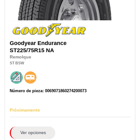
Goodyear
Endurance
ST225/75R15
NA
Remolque
ST
BSW
Número de pieza: 0069071860274200073
Próximamente
Ver opciones