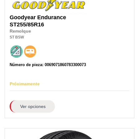
Goodyear
Endurance
ST255/85R16
Remolque
ST
BSW
Número de pieza: 0069071860783300073
Próximamente
Ver opciones