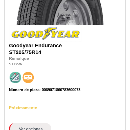
Goodyear
Endurance
ST205/75R14
Remolque
ST
BSW
Número de pieza: 0069071860783600073
Próximamente
Ver opciones