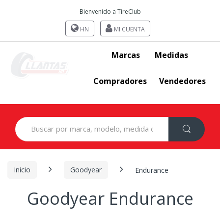
Bienvenido a TireClub
HN
MI CUENTA
Marcas
Medidas
Compradores
Vendedores
Search
for:
Inicio
Goodyear
Endurance
Goodyear Endurance