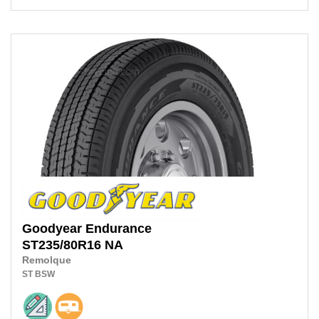
Goodyear
Endurance
ST235/80R16
NA
Remolque
ST
BSW