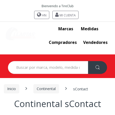
Bienvenido a TireClub
HN
MI CUENTA
Marcas
Medidas
Compradores
Vendedores
Search
for:
Inicio
Continental
sContact
Continental sContact