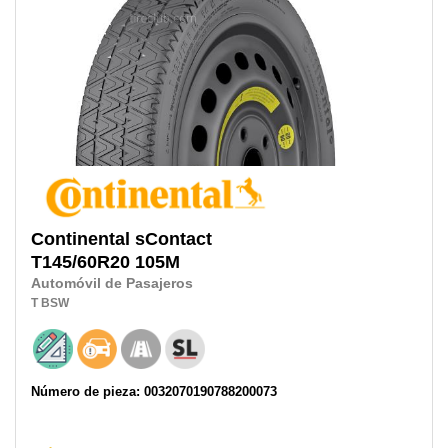
Continental
sContact
T145/60R20
105M
Automóvil de Pasajeros
T
BSW
Número de pieza: 0032070190788200073