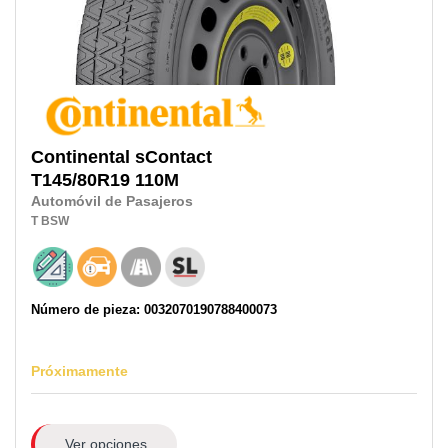
Continental
sContact
T145/80R19
110M
Automóvil de Pasajeros
T
BSW
Número de pieza: 0032070190788400073
Próximamente
Ver opciones