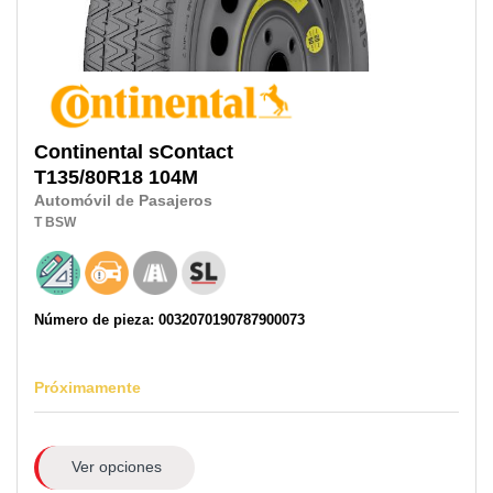
Continental
sContact
T135/80R18
104M
Automóvil de Pasajeros
T
BSW
Número de pieza: 0032070190787900073
Próximamente
Ver opciones