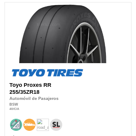
Toyo
Proxes RR
255/35ZR18
Automóvil de Pasajeros
BSW
40
/C
/A