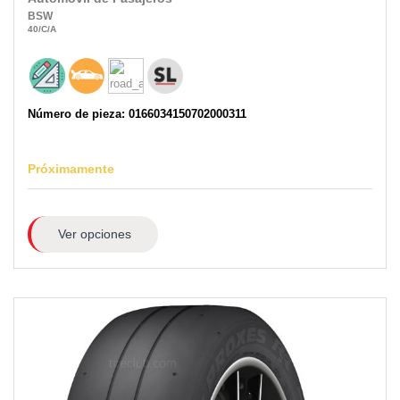
BSW
40
/C
/A
Número de pieza: 0166034150702000311
Próximamente
Ver opciones