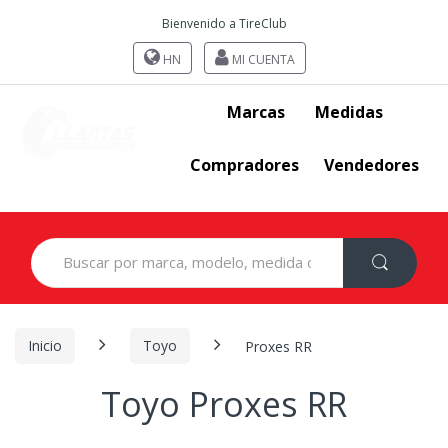
Bienvenido a TireClub
HN
MI CUENTA
Marcas
Medidas
Compradores
Vendedores
Search
for:
Inicio
Toyo
Proxes RR
Toyo Proxes RR