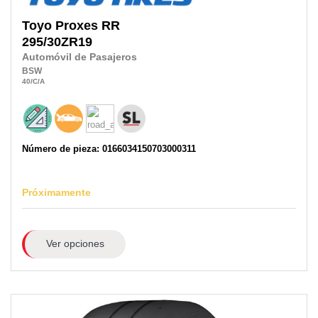
Toyo
Proxes RR
295/30ZR19
Automóvil de Pasajeros
BSW
40
/C
/A
Número de pieza: 0166034150703000311
Próximamente
Ver opciones