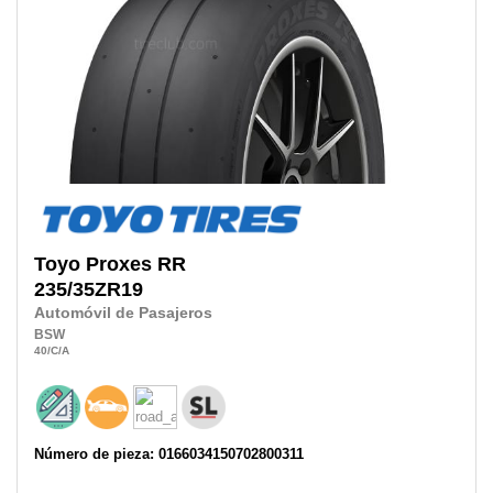
Toyo
Proxes RR
235/35ZR19
Automóvil de Pasajeros
BSW
40
/C
/A
Número de pieza: 0166034150702800311