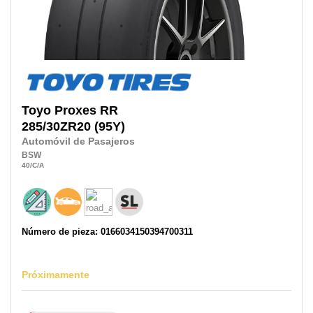
Toyo
Proxes RR
285/30ZR20
(95Y)
Automóvil de Pasajeros
BSW
40
/C
/A
Número de pieza: 0166034150394700311
Próximamente