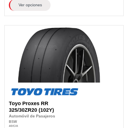
Ver opciones
Toyo
Proxes RR
325/30ZR20
(102Y)
Automóvil de Pasajeros
BSW
40
/C
/A