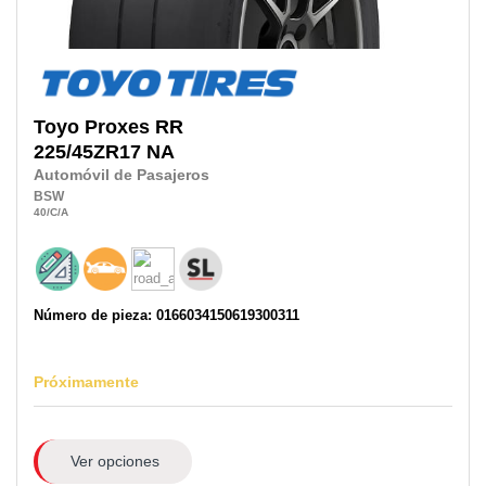
Toyo
Proxes RR
225/45ZR17
NA
Automóvil de Pasajeros
BSW
40
/C
/A
Número de pieza: 0166034150619300311
Próximamente
Ver opciones