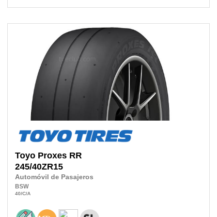
Toyo
Proxes RR
245/40ZR15
Automóvil de Pasajeros
BSW
40
/C
/A