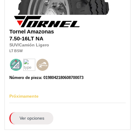
Tornel
Amazonas
7.50-16LT
NA
SUV/Camión Ligero
LT
BSW
Número de pieza: 0198042180608700073
Próximamente
Ver opciones