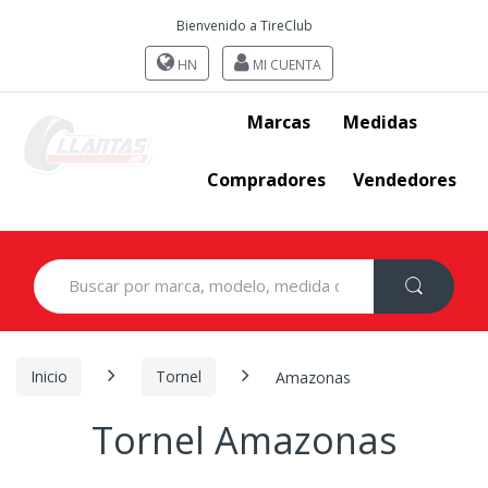
Bienvenido a TireClub
HN
MI CUENTA
Marcas
Medidas
Compradores
Vendedores
Search
for:
Inicio
Tornel
Amazonas
Tornel Amazonas