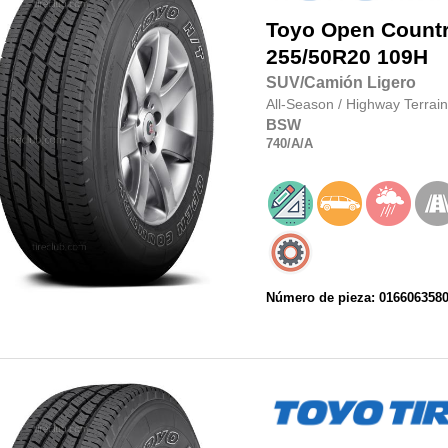
Toyo
Open Country
255/50R20
109H
SUV/Camión Ligero
All-Season
/
Highway Terrain
BSW
740
/A
/A
Número de pieza: 016606358