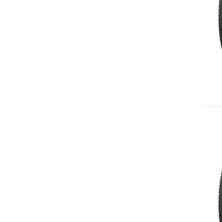
255/50R20
255/55R20
265/50R20
LT265/60R20
275/55R20
275/60R20
LT275/60R20
LT275/65R20
285/50R20
LT285/60R20
LT285/65R20