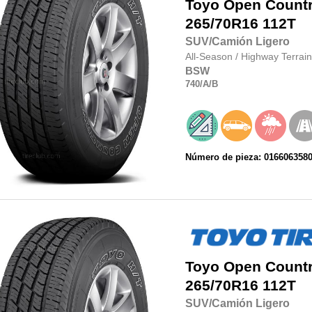
Toyo
Open Country
265/70R16
112T
SUV/Camión Ligero
All-Season
/
Highway Terrain
BSW
740
/A
/B
Número de pieza: 016606358
Toyo
Open Country
265/70R16
112T
SUV/Camión Ligero