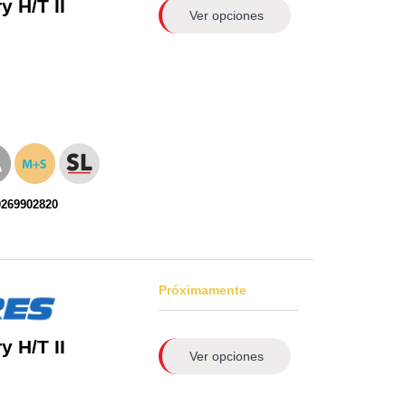
 H/T II
Ver opciones
0269902820
Próximamente
 H/T II
Ver opciones