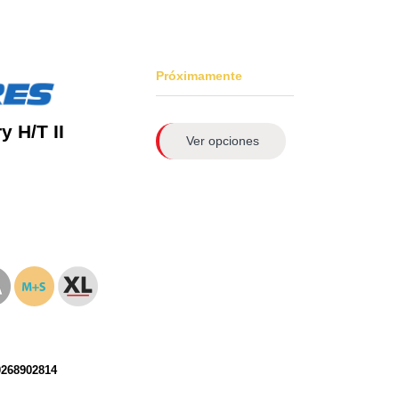
Próximamente
 H/T II
Ver opciones
0268902814