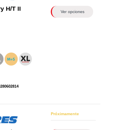
 H/T II
Ver opciones
0280602814
Próximamente