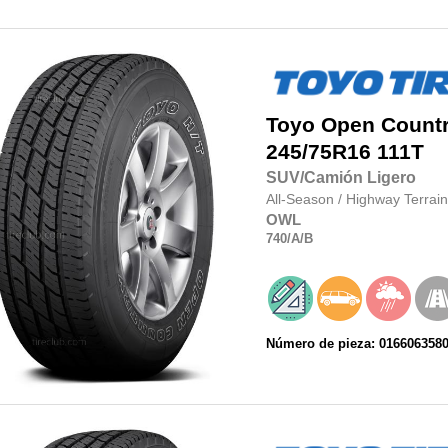
Toyo
Open Country
245/75R16
111T
SUV/Camión Ligero
All-Season
/
Highway Terrain
OWL
740
/A
/B
Número de pieza: 016606358