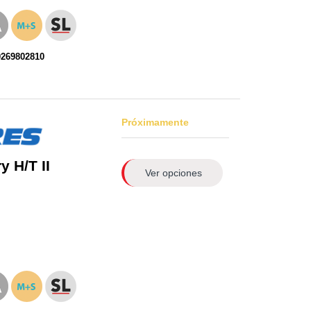
0269802810
Próximamente
 H/T II
Ver opciones