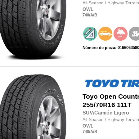
All-Season
/
Highway Terrain
OWL
740
/A
/B
Número de pieza: 016606358
Toyo
Open Country
255/70R16
111T
SUV/Camión Ligero
All-Season
/
Highway Terrain
OWL
740
/A
/B