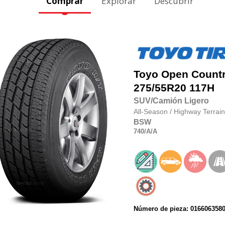
Comprar
Explorar
Descubrir
Toyo
Open Country
275/55R20
117H
SUV/Camión Ligero
All-Season
/
Highway Terrain
BSW
740
/A
/A
Número de pieza: 016606358