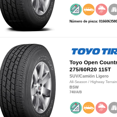
Número de pieza: 016606358
Toyo
Open Country
275/60R20
115T
SUV/Camión Ligero
All-Season
/
Highway Terrain
BSW
740
/A
/B