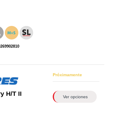
0269902810
Próximamente
 H/T II
Ver opciones