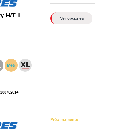
 H/T II
Ver opciones
0280702814
Próximamente