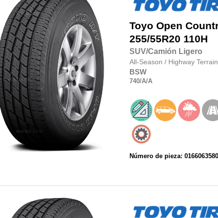
Toyo
Open Country
255/55R20
110H
SUV/Camión Ligero
All-Season
/
Highway Terrain
BSW
740
/A
/A
Número de pieza: 016606358