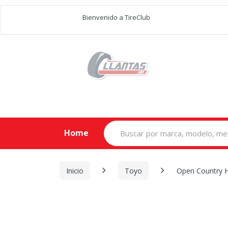
Bienvenido a TireClub
Search
Home
for:
Inicio
Toyo
Open Country H