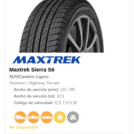
Maxtrek
Sierra S6
SUV/Camión Ligero
Summer
/
Highway Terrain
Ancho de sección (mm):
215 -285
Ancho de sección (in):
10.5
Código de velocidad:
Q,S,T,H,V,W
No Disponible