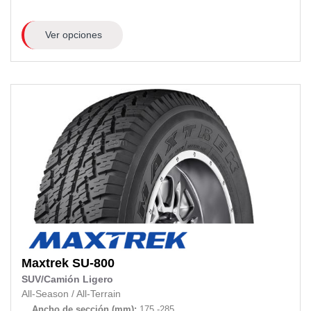
Ver opciones
Maxtrek
SU-800
SUV/Camión Ligero
All-Season
/
All-Terrain
Ancho de sección (mm):
175 -285