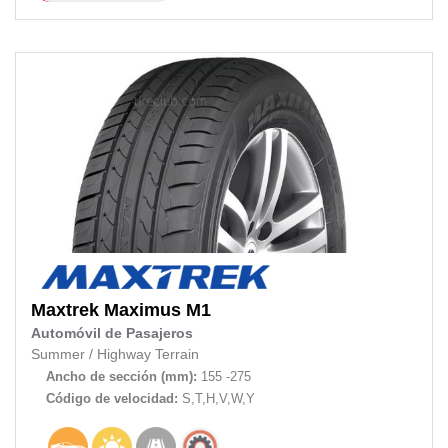
Maxtrek
Maximus M1
Automóvil de Pasajeros
Summer
/
Highway Terrain
Ancho de sección (mm):
155 -275
Código de velocidad:
S,T,H,V,W,Y