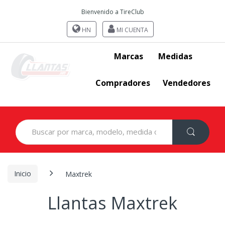
Bienvenido a TireClub
HN
MI CUENTA
Marcas
Medidas
Compradores
Vendedores
Search
for:
Inicio
Maxtrek
Llantas Maxtrek