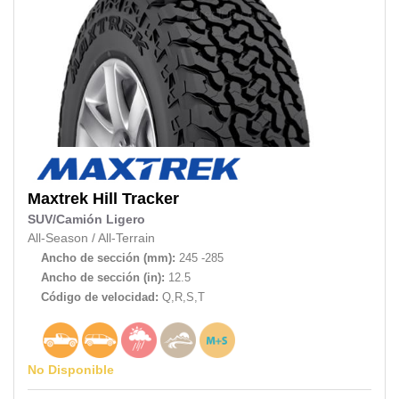
Maxtrek
Hill Tracker
SUV/Camión Ligero
All-Season
/
All-Terrain
Ancho de sección (mm):
245 -285
Ancho de sección (in):
12.5
Código de velocidad:
Q,R,S,T
No Disponible