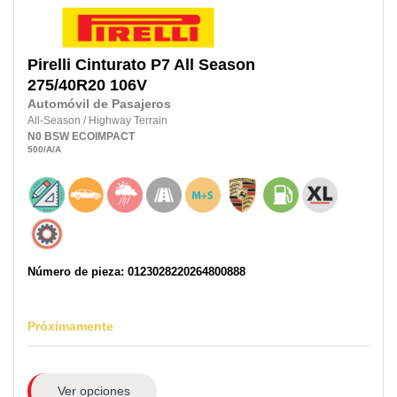
Pirelli
Cinturato P7 All Season
275/40R20
106V
Automóvil de Pasajeros
All-Season
/
Highway Terrain
N0
BSW
ECOIMPACT
500
/A
/A
Número de pieza: 0123028220264800888
Próximamente
Ver opciones