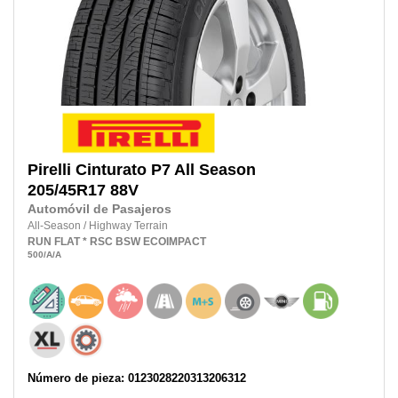
Pirelli
Cinturato P7 All Season
205/45R17
88V
Automóvil de Pasajeros
All-Season
/
Highway Terrain
RUN FLAT
* RSC
BSW
ECOIMPACT
500
/A
/A
Número de pieza: 0123028220313206312