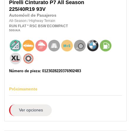
Pirelli
Cinturato P7 All Season
225/40R19
93V
Automóvil de Pasajeros
All-Season
/
Highway Terrain
RUN FLAT
* RSC
BSW
ECOIMPACT
500
/A
/A
Número de pieza: 0123028220376902483
Próximamente
Ver opciones