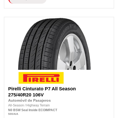
Pirelli
Cinturato P7 All Season
275/40R20
106V
Automóvil de Pasajeros
All-Season
/
Highway Terrain
N0
BSW
Seal Inside
ECOIMPACT
500
/A
/A