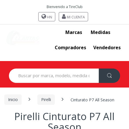
Bienvenido a TireClub
HN
MI CUENTA
Marcas
Medidas
Compradores
Vendedores
Search
for:
Inicio
Pirelli
Cinturato P7 All Season
Pirelli Cinturato P7 All
Season