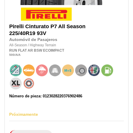
Pirelli
Cinturato P7 All Season
225/40R19
93V
Automóvil de Pasajeros
All-Season
/
Highway Terrain
RUN FLAT
AR
BSW
ECOIMPACT
500
/A
/A
Número de pieza: 0123028220376902486
Próximamente