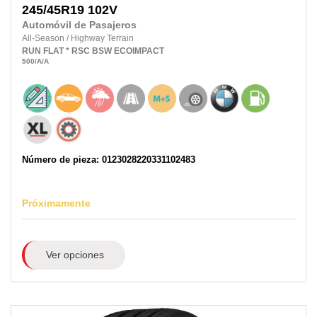
245/45R19
102V
Automóvil de Pasajeros
All-Season
/
Highway Terrain
RUN FLAT
* RSC
BSW
ECOIMPACT
500
/A
/A
Número de pieza: 0123028220331102483
Próximamente
Ver opciones