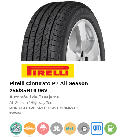
Pirelli
Cinturato P7 All Season
255/35R19
96V
Automóvil de Pasajeros
All-Season
/
Highway Terrain
RUN FLAT
TPC SPEC
BSW
ECOIMPACT
500
/A
/A