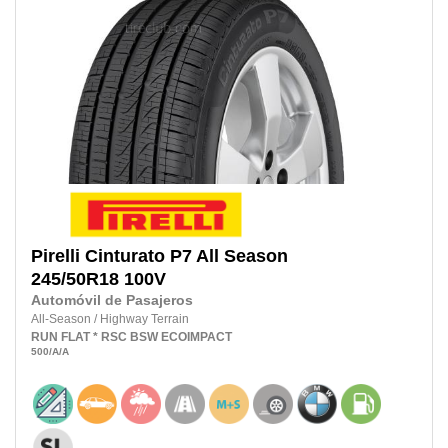
Pirelli
Cinturato P7 All Season
245/50R18
100V
Automóvil de Pasajeros
All-Season
/
Highway Terrain
RUN FLAT
* RSC
BSW
ECOIMPACT
500
/A
/A