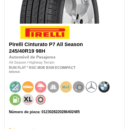
Pirelli
Cinturato P7 All Season
245/40R19
98H
Automóvil de Pasajeros
All-Season
/
Highway Terrain
RUN FLAT
* RSC MOE
BSW
ECOIMPACT
500
/A
/A
Número de pieza: 0123028220286402485