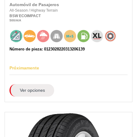
Automóvil de Pasajeros
All-Season
/
Highway Terrain
BSW
ECOIMPACT
500
/A
/A
Número de pieza: 0123028220313206139
Próximamente
Ver opciones