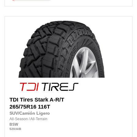
TDI Tires
Stark A-R/T
265/75R16
116T
SUV/Camión Ligero
All-Season
/
All-Terrain
BSW
520
/A
/B