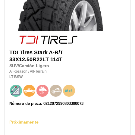
TDI Tires
Stark A-R/T
33X12.50R22LT
114T
SUV/Camión Ligero
All-Season
/
All-Terrain
LT
BSW
Número de pieza: 0212072990803300073
Próximamente