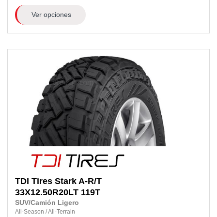
Ver opciones
TDI Tires
Stark A-R/T
33X12.50R20LT
119T
SUV/Camión Ligero
All-Season
/
All-Terrain