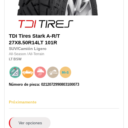
TDI Tires
Stark A-R/T
27X8.50R14LT
101R
SUV/Camión Ligero
All-Season
/
All-Terrain
LT
BSW
Número de pieza: 0212072990803100073
Próximamente
Ver opciones