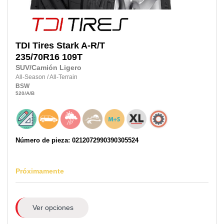
TDI Tires
Stark A-R/T
235/70R16
109T
SUV/Camión Ligero
All-Season
/
All-Terrain
BSW
520
/A
/B
Número de pieza: 0212072990390305524
Próximamente
Ver opciones