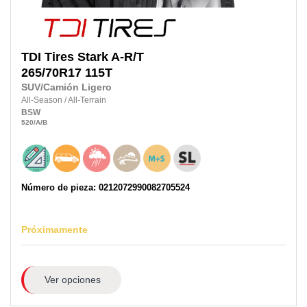
TDI Tires
Stark A-R/T
265/70R17
115T
SUV/Camión Ligero
All-Season
/
All-Terrain
BSW
520
/A
/B
Número de pieza: 0212072990082705524
Próximamente
Ver opciones