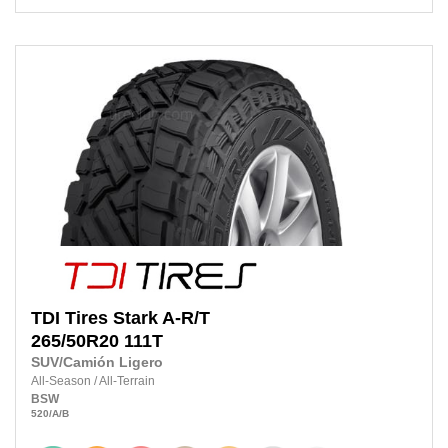
TDI Tires
Stark A-R/T
265/50R20
111T
SUV/Camión Ligero
All-Season
/
All-Terrain
BSW
520
/A
/B