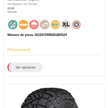
All-Season
/
All-Terrain
BSW
520
/A
/B
Número de pieza: 0212072990281805524
Próximamente
Ver opciones