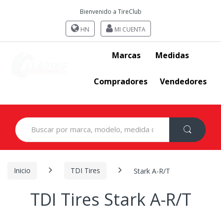
Bienvenido a TireClub
HN
MI CUENTA
Marcas
Medidas
Compradores
Vendedores
Search
for:
Inicio
TDI Tires
Stark A-R/T
TDI Tires Stark A-R/T