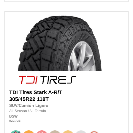
TDI Tires
Stark A-R/T
305/45R22
118T
SUV/Camión Ligero
All-Season
/
All-Terrain
BSW
520
/A
/B