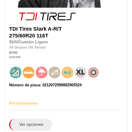
TDI Tires
Stark A-R/T
275/60R20
116T
SUV/Camión Ligero
All-Season
/
All-Terrain
BSW
520
/A
/B
Número de pieza: 0212072990802905524
Próximamente
Ver opciones