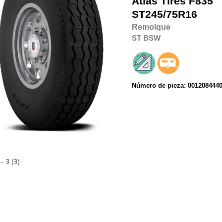
Atlas Tires
F835
ST245/75R16
Remolque
ST
BSW
Número de pieza: 001208444
 - 3 (3)