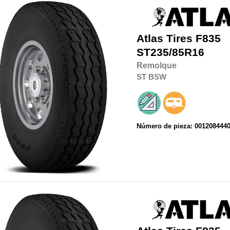
Atlas Tires
F835
ST235/85R16
Remolque
ST
BSW
Número de pieza: 001208444