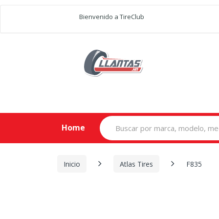
Bienvenido a TireClub
Search
Home
for:
Inicio
Atlas Tires
F835