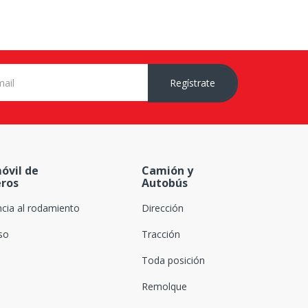
Regístrate
óvil de
Camión y
eros
Autobús
ncia al rodamiento
Dirección
oso
Tracción
Toda posición
Remolque