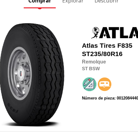
Comprar
Explorar
Descubrir
Atlas Tires
F835
ST235/80R16
Remolque
ST
BSW
Número de pieza: 001208444