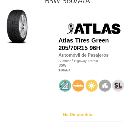
BSW 360/A/A
Atlas Tires
Green
205/70R15 96H
Automóvil de Pasajeros
/
Summer
Highway Terrain
BSW
360
/A
/A
No Disponible