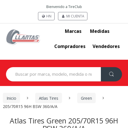
Bienvenido a TireClub
HN
MI CUENTA
Marcas
Medidas
Compradores
Vendedores
Search
for:
Inicio
Atlas Tires
Green
205/70R15 96H BSW 360/A/A
Atlas Tires Green 205/70R15 96H