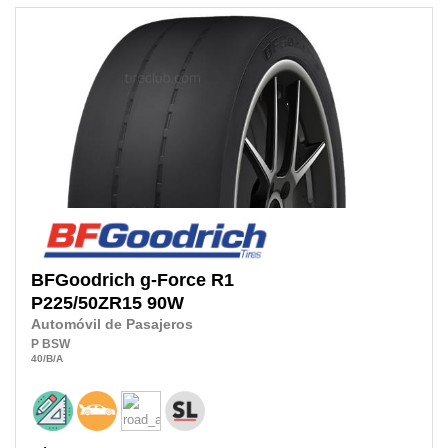
BFGoodrich
g-Force R1
P225/50ZR15
90W
Automóvil de Pasajeros
P
BSW
40
/B
/A