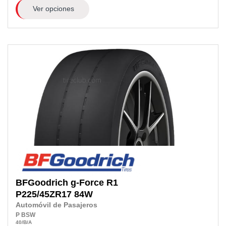
Ver opciones
BFGoodrich
g-Force R1
P225/45ZR17
84W
Automóvil de Pasajeros
P
BSW
40
/B
/A