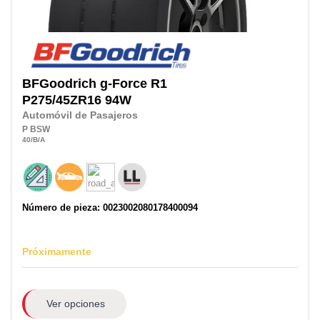
BFGoodrich
g-Force R1
P275/45ZR16
94W
Automóvil de Pasajeros
P
BSW
40
/B
/A
Número de pieza: 0023002080178400094
Próximamente
Ver opciones