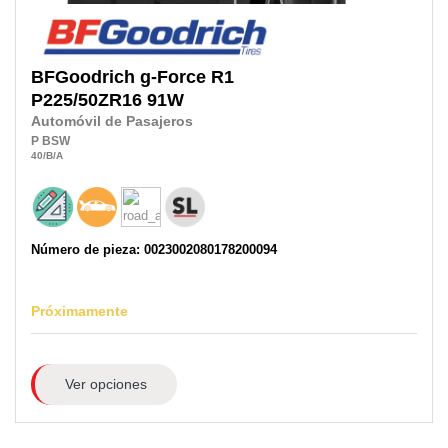
BFGoodrich
g-Force R1
P225/50ZR16
91W
Automóvil de Pasajeros
P
BSW
40
/B
/A
Número de pieza: 0023002080178200094
Próximamente
Ver opciones