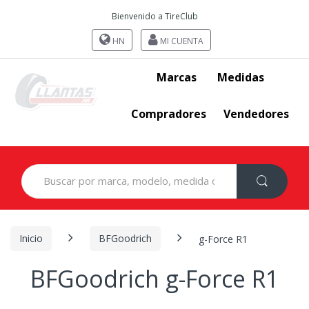
Bienvenido a TireClub
HN
MI CUENTA
Marcas
Medidas
Compradores
Vendedores
Search
for:
Inicio
BFGoodrich
g-Force R1
BFGoodrich g-Force R1