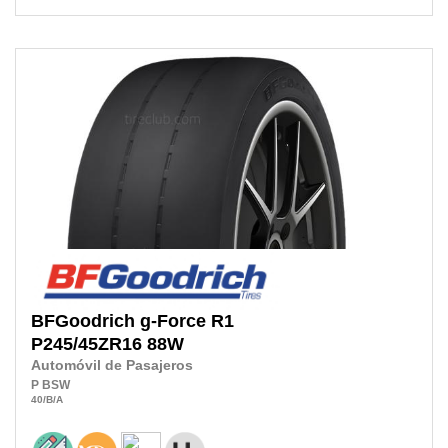
BFGoodrich
g-Force R1
P245/45ZR16
88W
Automóvil de Pasajeros
P
BSW
40
/B
/A