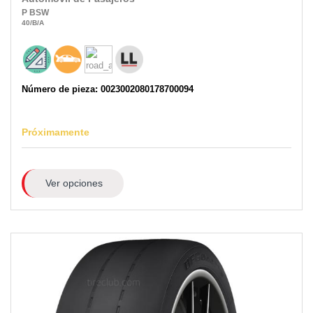
P
BSW
40
/B
/A
Número de pieza: 0023002080178700094
Próximamente
Ver opciones