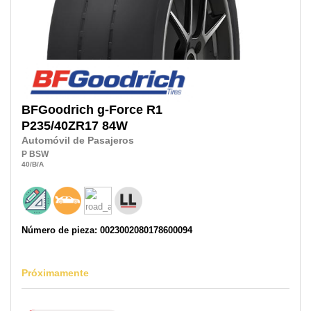
BFGoodrich
g-Force R1
P235/40ZR17
84W
Automóvil de Pasajeros
P
BSW
40
/B
/A
Número de pieza: 0023002080178600094
Próximamente