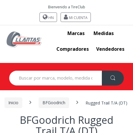
Bienvenido a TireClub
HN
MI CUENTA
Marcas
Medidas
Compradores
Vendedores
Search
for:
Inicio
BFGoodrich
Rugged Trail T/A (DT)
BFGoodrich Rugged
Trail T/A (DT)