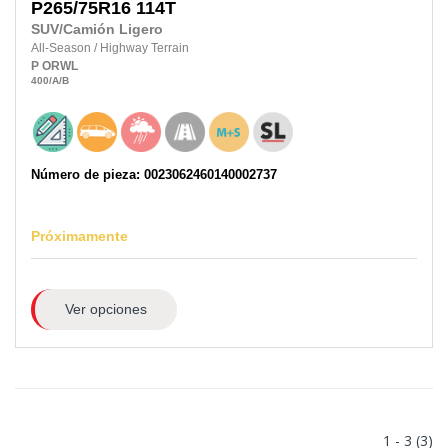
P265/75R16
114T
SUV/Camión Ligero
All-Season
/
Highway Terrain
P
ORWL
400
/A
/B
Número de pieza: 0023062460140002737
Próximamente
Ver opciones
1 - 3 (3)