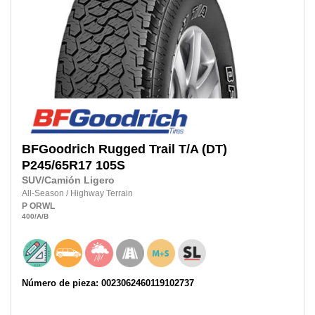
BFGoodrich
Rugged Trail T/A (DT)
P245/65R17
105S
SUV/Camión Ligero
All-Season
/
Highway Terrain
P
ORWL
400
/A
/B
Número de pieza: 0023062460119102737