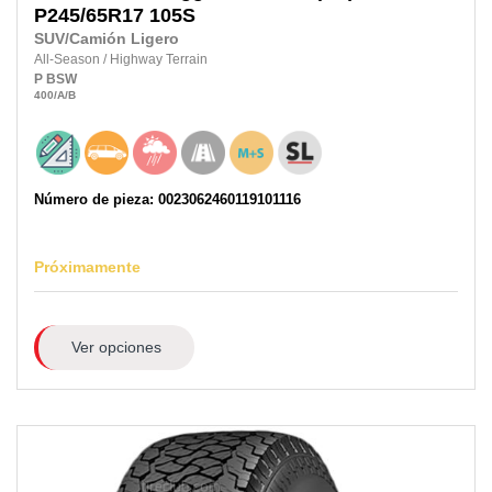
P245/65R17
105S
SUV/Camión Ligero
All-Season
/
Highway Terrain
P
BSW
400
/A
/B
Número de pieza: 0023062460119101116
Próximamente
Ver opciones