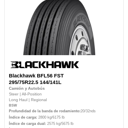
Blackhawk
BFL56 FST
295/75R22.5
144/141L
Camión y Autobús
Steer
|
All-Position
Long Haul
|
Regional
BSW
Profundidad de la banda de rodamiento:
20/32nds
Índice de carga:
2800 kg/6175 lb
Índice de carga dual:
2575 kg/5675 lb