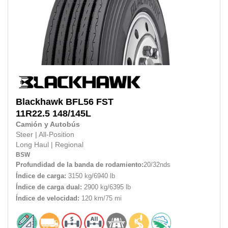
Blackhawk
BFL56 FST
11R22.5
148/145L
Camión y Autobús
Steer
|
All-Position
Long Haul
|
Regional
BSW
Profundidad de la banda de rodamiento:
20/32nds
Índice de carga:
3150 kg/6940 lb
Índice de carga dual:
2900 kg/6395 lb
Índice de velocidad:
120 km/75 mi