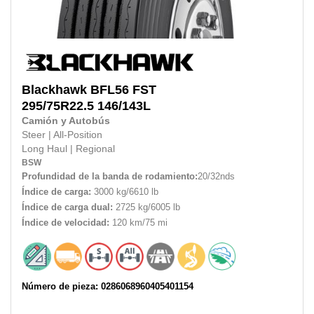
Blackhawk
BFL56 FST
295/75R22.5
146/143L
Camión y Autobús
Steer
|
All-Position
Long Haul
|
Regional
BSW
Profundidad de la banda de rodamiento:
20/32nds
Índice de carga:
3000 kg/6610 lb
Índice de carga dual:
2725 kg/6005 lb
Índice de velocidad:
120 km/75 mi
Número de pieza: 0286068960405401154