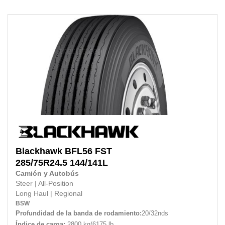
Blackhawk
BFL56 FST
285/75R24.5
144/141L
Camión y Autobús
Steer
|
All-Position
Long Haul
|
Regional
BSW
Profundidad de la banda de rodamiento:
20/32nds
Índice de carga:
2800 kg/6175 lb