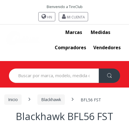
Bienvenido a TireClub
HN
MI CUENTA
Marcas
Medidas
Compradores
Vendedores
Search
for:
Inicio
Blackhawk
BFL56 FST
Blackhawk BFL56 FST