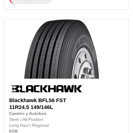
Blackhawk
BFL56 FST
11R24.5
149/146L
Camión y Autobús
Steer
|
All-Position
Long Haul
|
Regional
BSW