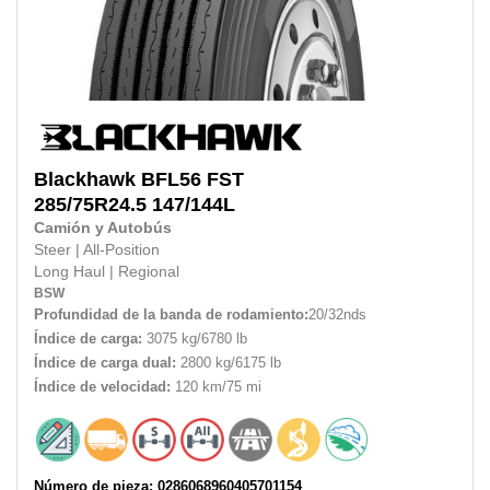
Blackhawk
BFL56 FST
285/75R24.5
147/144L
Camión y Autobús
Steer
|
All-Position
Long Haul
|
Regional
BSW
Profundidad de la banda de rodamiento:
20/32nds
Índice de carga:
3075 kg/6780 lb
Índice de carga dual:
2800 kg/6175 lb
Índice de velocidad:
120 km/75 mi
Número de pieza: 0286068960405701154