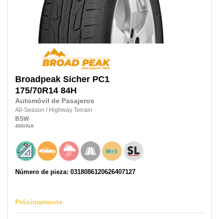
Broadpeak
Sicher PC1
175/70R14
84H
Automóvil de Pasajeros
All-Season
/
Highway Terrain
BSW
400
/A
/A
Número de pieza: 0318086120626407127
Próximamente