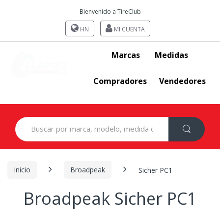
Bienvenido a TireClub
HN
MI CUENTA
Marcas
Medidas
Compradores
Vendedores
Search
for:
Inicio
Broadpeak
Sicher PC1
Broadpeak Sicher PC1