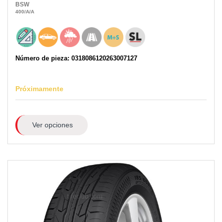
BSW
400
/A
/A
Número de pieza: 0318086120263007127
Próximamente
Ver opciones