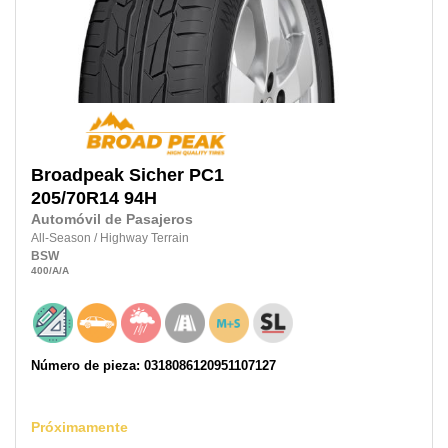
Broadpeak
Sicher PC1
205/70R14
94H
Automóvil de Pasajeros
All-Season
/
Highway Terrain
BSW
400
/A
/A
Número de pieza: 0318086120951107127
Próximamente