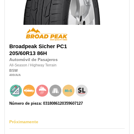
Broadpeak
Sicher PC1
205/60R13
86H
Automóvil de Pasajeros
All-Season
/
Highway Terrain
BSW
400
/A
/A
Número de pieza: 0318086120359607127
Próximamente