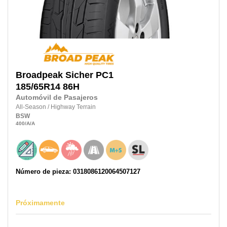
Broadpeak
Sicher PC1
185/65R14
86H
Automóvil de Pasajeros
All-Season
/
Highway Terrain
BSW
400
/A
/A
Número de pieza: 0318086120064507127
Próximamente