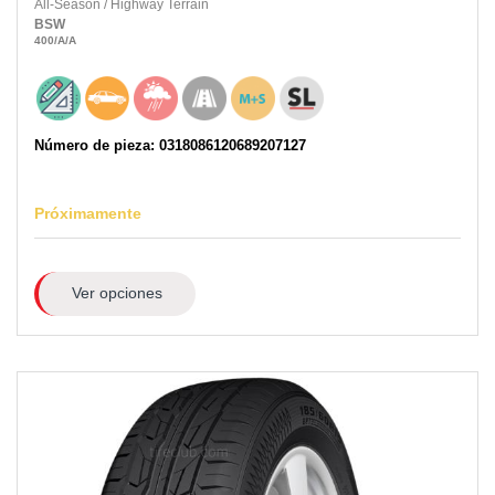
All-Season
/
Highway Terrain
BSW
400
/A
/A
Número de pieza: 0318086120689207127
Próximamente
Ver opciones