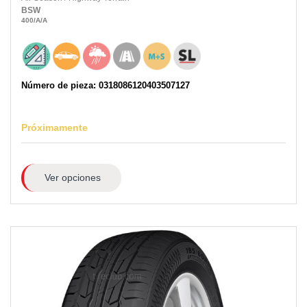
BSW
400
/A
/A
Número de pieza: 0318086120403507127
Próximamente
Ver opciones