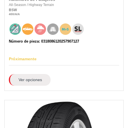
All-Season
/
Highway Terrain
BSW
400
/A
/A
Número de pieza: 0318086120257907127
Próximamente
Ver opciones