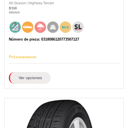
All-Season
/
Highway Terrain
BSW
400
/A
/A
Número de pieza: 0318086120773507127
Próximamente
Ver opciones