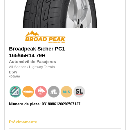
Broadpeak
Sicher PC1
165/65R14
79H
Automóvil de Pasajeros
All-Season
/
Highway Terrain
BSW
400
/A
/A
Número de pieza: 0318086120690507127
Próximamente