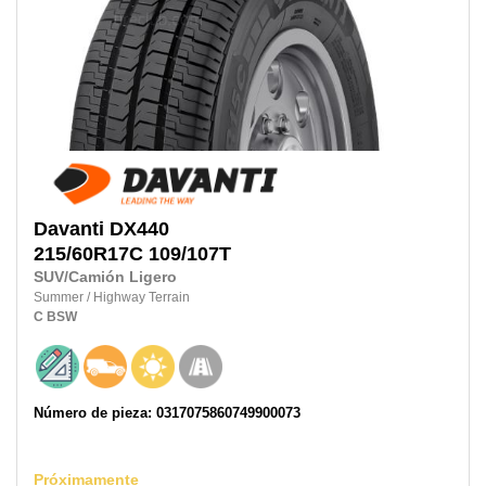
Davanti
DX440
215/60R17C
109/107T
SUV/Camión Ligero
Summer
/
Highway Terrain
C
BSW
Número de pieza: 0317075860749900073
Próximamente