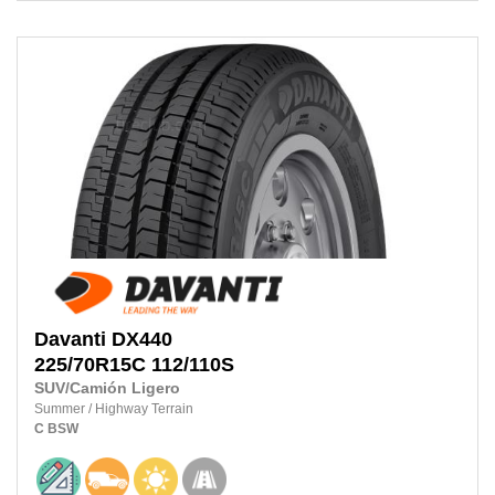
Davanti
DX440
225/70R15C
112/110S
SUV/Camión Ligero
Summer
/
Highway Terrain
C
BSW