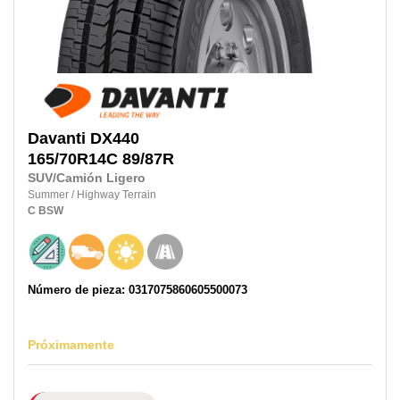
Davanti
DX440
165/70R14C
89/87R
SUV/Camión Ligero
Summer
/
Highway Terrain
C
BSW
Número de pieza: 0317075860605500073
Próximamente