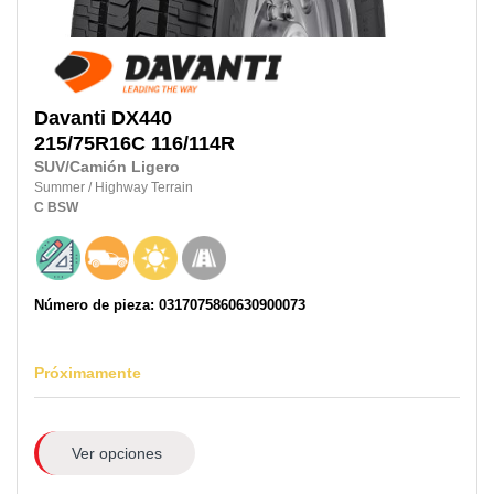
Davanti
DX440
215/75R16C
116/114R
SUV/Camión Ligero
Summer
/
Highway Terrain
C
BSW
Número de pieza: 0317075860630900073
Próximamente
Ver opciones