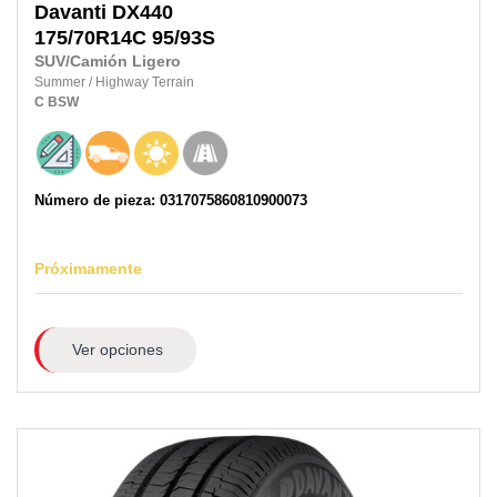
Davanti
DX440
175/70R14C
95/93S
SUV/Camión Ligero
Summer
/
Highway Terrain
C
BSW
Número de pieza: 0317075860810900073
Próximamente
Ver opciones