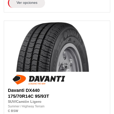
Ver opciones
Davanti
DX440
175/70R14C
95/93T
SUV/Camión Ligero
Summer
/
Highway Terrain
C
BSW