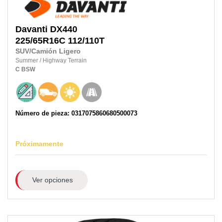
Davanti
DX440
225/65R16C
112/110T
SUV/Camión Ligero
Summer
/
Highway Terrain
C
BSW
Número de pieza: 0317075860680500073
Próximamente
Ver opciones