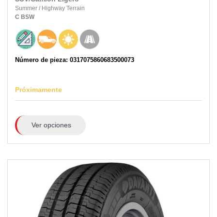
Summer
/
Highway Terrain
C
BSW
Número de pieza: 0317075860683500073
Próximamente
Ver opciones