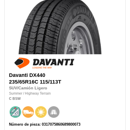
Davanti
DX440
235/65R16C
115/113T
SUV/Camión Ligero
Summer
/
Highway Terrain
C
BSW
Número de pieza: 0317075860689800073