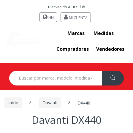
Bienvenido a TireClub
HN
MI CUENTA
Marcas
Medidas
Compradores
Vendedores
Search
for:
Inicio
Davanti
DX440
Davanti DX440