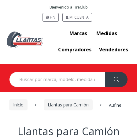
Bienvenido a TireClub
HN
MI CUENTA
Marcas
Medidas
Compradores
Vendedores
Search
for:
Inicio
Llantas para Camión
Aufine
Llantas para Camión