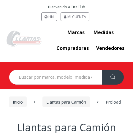
Bienvenido a TireClub
HN
MI CUENTA
Marcas
Medidas
Compradores
Vendedores
Search
for:
Inicio
Llantas para Camión
Proload
Llantas para Camión