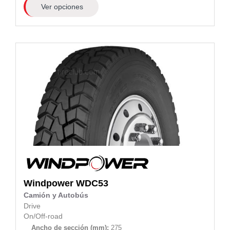
Ver opciones
Windpower
WDC53
Camión y Autobús
Drive
On/Off-road
Ancho de sección (mm):
275