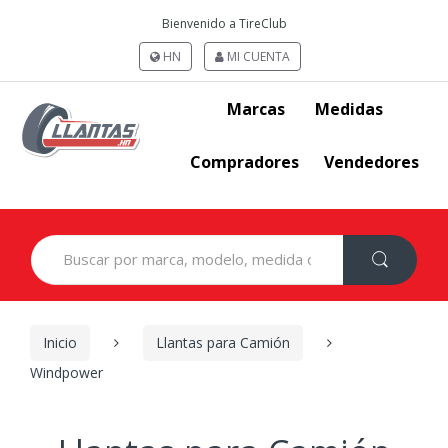
Bienvenido a TireClub
HN
MI CUENTA
Marcas
Medidas
Compradores
Vendedores
Search
for:
Inicio
Llantas para Camión
Windpower