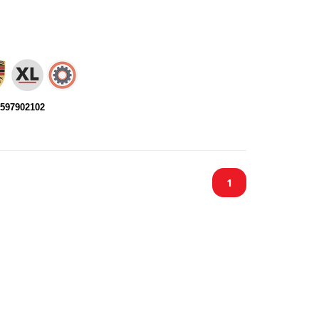
0597902102
1