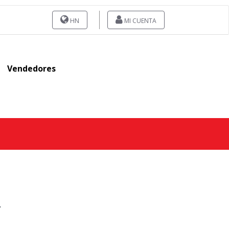
HN
MI CUENTA
Vendedores
2