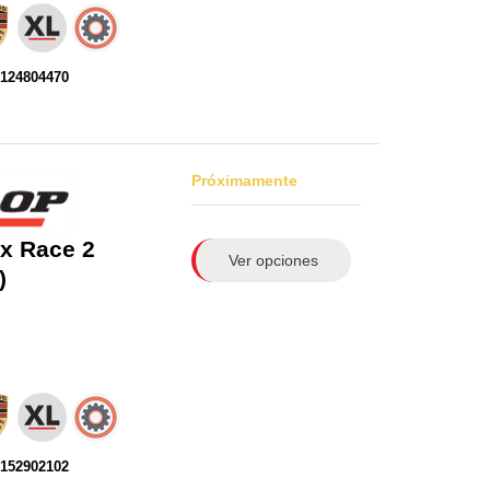
0124804470
Próximamente
x Race 2
Ver opciones
)
0152902102