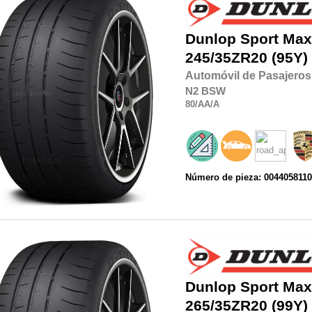
Dunlop
Sport Max
245/35ZR20
(95Y)
Automóvil de Pasajeros
N2
BSW
80
/AA
/A
Número de pieza: 004405811
Dunlop
Sport Max
265/35ZR20
(99Y)