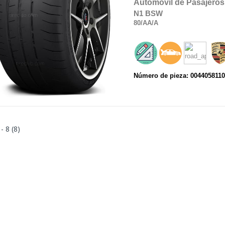
Automóvil de Pasajeros
N1
BSW
80
/AA
/A
Número de pieza: 004405811
 - 8 (8)