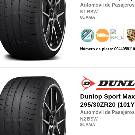
Automóvil de Pasajeros
N1
BSW
80
/AA
/A
Número de pieza: 004405811
Dunlop
Sport Max
295/30ZR20
(101Y
Automóvil de Pasajeros
N2
BSW
80
/AA
/A