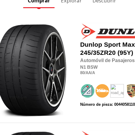
Comprar
Explorar
Descubrir
Dunlop
Sport Max
245/35ZR20
(95Y)
Automóvil de Pasajeros
N1
BSW
80
/AA
/A
Número de pieza: 004405811