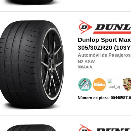
Dunlop
Sport Max
305/30ZR20
(103Y
Automóvil de Pasajeros
N2
BSW
80
/AA
/A
Número de pieza: 004405811