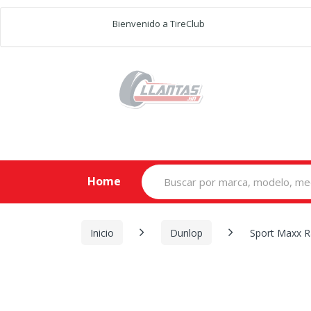
Bienvenido a TireClub
Search
Home
for:
Inicio
Dunlop
Sport Maxx R