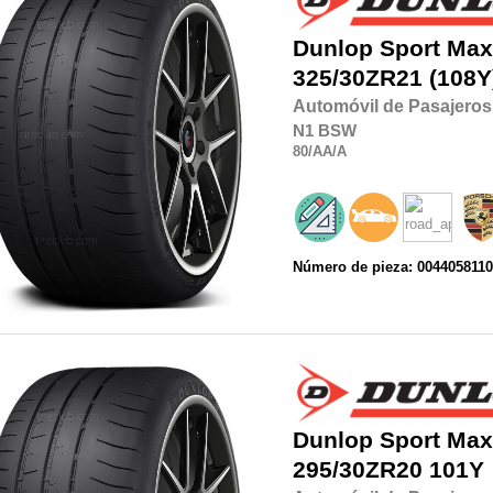
Dunlop
Sport Max
325/30ZR21
(108Y
Automóvil de Pasajeros
N1
BSW
80
/AA
/A
Número de pieza: 004405811
Dunlop
Sport Max
295/30ZR20
101Y