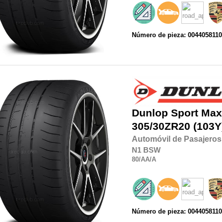
Número de pieza: 004405811
Dunlop
Sport Max
305/30ZR20
(103Y
Automóvil de Pasajeros
N1
BSW
80
/AA
/A
Número de pieza: 004405811