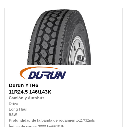
Durun
YTH6
11R24.5
146/143K
Camión y Autobús
Drive
Long Haul
BSW
Profundidad de la banda de rodamiento:
27/32nds
Índice de carga:
3000 kg/6610 lb