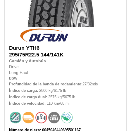
Durun
YTH6
295/75R22.5
144/141K
Camión y Autobús
Drive
Long Haul
BSW
Profundidad de la banda de rodamiento:
27/32nds
Índice de carga:
2800 kg/6175 lb
Índice de carga dual:
2575 kg/5675 lb
Índice de velocidad:
110 km/68 mi
Número de pieza: 0045046440695501167