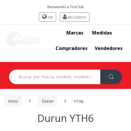
Bienvenido a TireClub
HN
MI CUENTA
Marcas
Medidas
Compradores
Vendedores
Search
for:
Inicio
Durun
YTH6
Durun YTH6