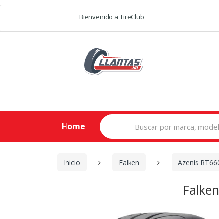
Bienvenido a TireClub
Search
Home
for:
Inicio
Falken
Azenis RT66
Falke