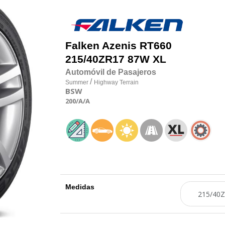
Falken
Azenis RT660
215/40
Z
R17 87W XL
Automóvil de Pasajeros
/
Summer
Highway Terrain
BSW
200
/A
/A
Medidas