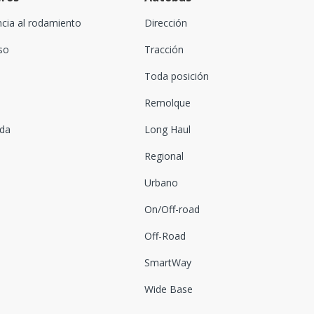
ncia al rodamiento
Dirección
oso
Tracción
Toda posición
Remolque
ada
Long Haul
Regional
Urbano
On/Off-road
Off-Road
SmartWay
Wide Base