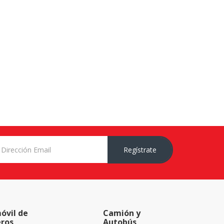
Regístrate
óvil de
Camión y
eros
Autobús