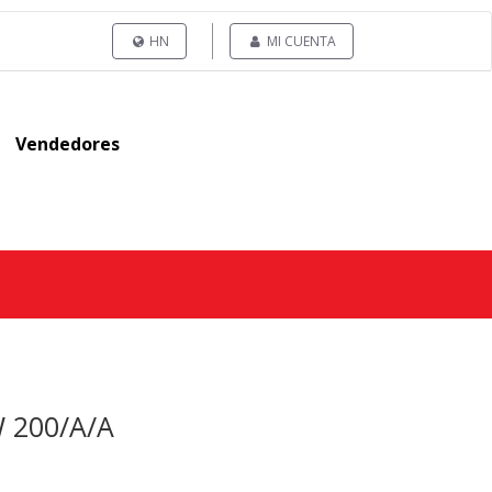
HN
MI CUENTA
Vendedores
W 200/A/A