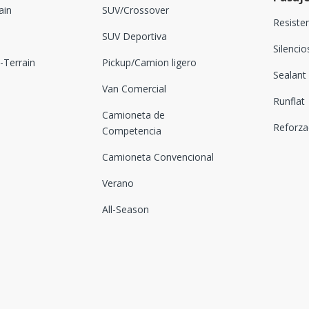
ain
SUV/Crossover
Resiste
SUV Deportiva
Silenci
Terrain
Pickup/Camion ligero
Sealant
Van Comercial
Runflat
Camioneta de
Reforz
Competencia
Camioneta Convencional
Verano
All-Season