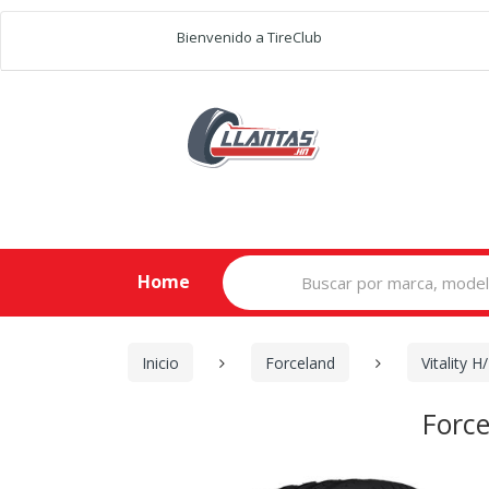
Bienvenido a TireClub
Search
Home
for:
Inicio
Forceland
Vitality H
Force