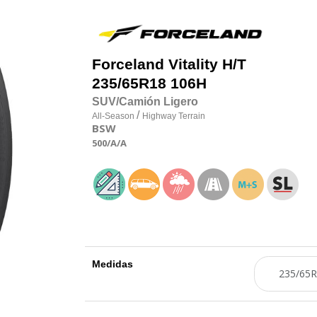
Forceland
Vitality H/T
235/65R18 106H
SUV/Camión Ligero
/
All-Season
Highway Terrain
BSW
500
/A
/A
Medidas