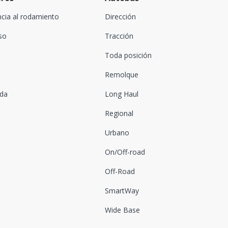
ncia al rodamiento
Dirección
oso
Tracción
Toda posición
Remolque
ada
Long Haul
Regional
Urbano
On/Off-road
Off-Road
SmartWay
Wide Base