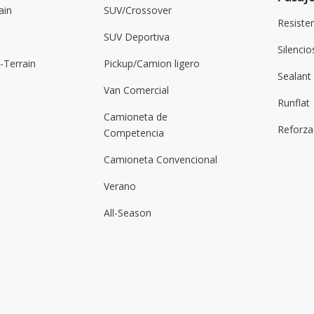
ain
SUV/Crossover
Resiste
SUV Deportiva
Silenci
Terrain
Pickup/Camion ligero
Sealant
Van Comercial
Runflat
Camioneta de
Reforz
Competencia
Camioneta Convencional
Verano
All-Season