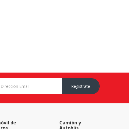
Regístrate
óvil de
Camión y
eros
Autobús