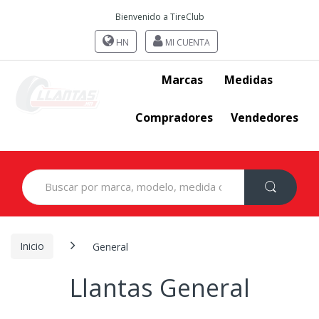
Bienvenido a TireClub
HN
MI CUENTA
Marcas
Medidas
Compradores
Vendedores
Search
for:
Inicio
General
Llantas General