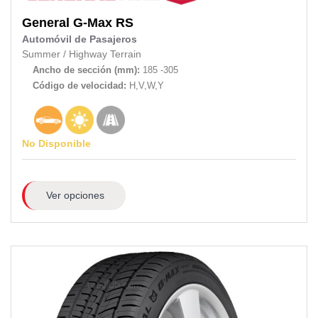
General
G-Max RS
Automóvil de Pasajeros
Summer
/
Highway Terrain
Ancho de sección (mm):
185 -305
Código de velocidad:
H,V,W,Y
No Disponible
Ver opciones