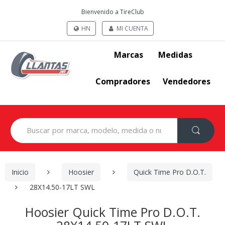
Bienvenido a TireClub
HN
MI CUENTA
Marcas
Medidas
Compradores
Vendedores
Search
for:
Inicio
Hoosier
Quick Time Pro D.O.T.
28X14.50-17LT SWL
Hoosier Quick Time Pro D.O.T.