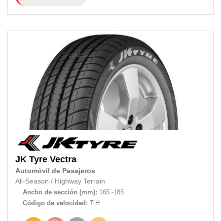
JK Tyre
Vectra
Automóvil de Pasajeros
All-Season
/
Highway Terrain
Ancho de sección (mm):
165 -185
Código de velocidad:
T,H