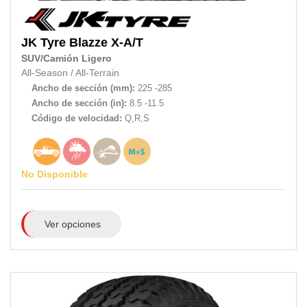
JK Tyre
Blazze X-A/T
SUV/Camión Ligero
All-Season
/
All-Terrain
Ancho de sección (mm):
225 -285
Ancho de sección (in):
8.5 -11.5
Código de velocidad:
Q,R,S
No Disponible
Ver opciones