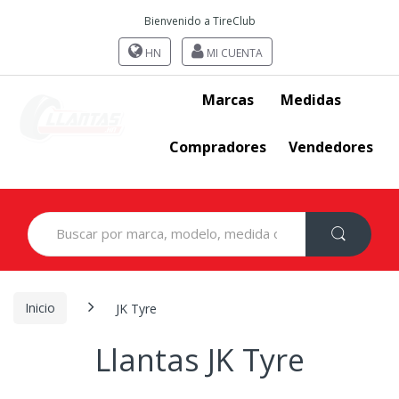
Bienvenido a TireClub
HN
MI CUENTA
Marcas
Medidas
Compradores
Vendedores
Search
for:
Inicio
JK Tyre
Llantas JK Tyre