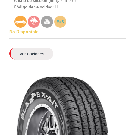
Ancho de sección (mm):
215 -275
Código de velocidad:
H
No Disponible
Ver opciones