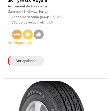
JK Tyre
UX Royale
Automóvil de Pasajeros
Summer
/
Highway Terrain
Ancho de sección (mm):
165 -235
Código de velocidad:
T,H,V
No Disponible
Ver opciones