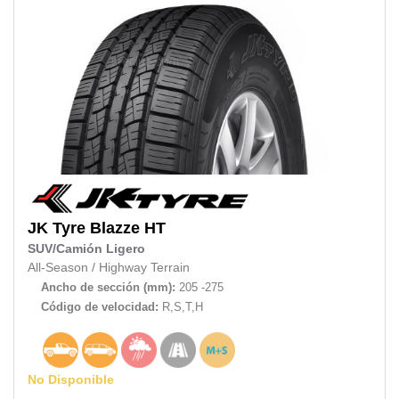
JK Tyre
Blazze HT
SUV/Camión Ligero
All-Season
/
Highway Terrain
Ancho de sección (mm):
205 -275
Código de velocidad:
R,S,T,H
No Disponible