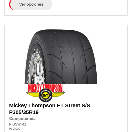
Ver opciones
Mickey Thompson
ET Street S/S
P305/35R19
Competencia
P
BSW
R2
000
/C
/C