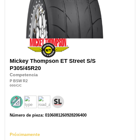
Mickey Thompson
ET Street S/S
P305/45R20
Competencia
P
BSW
R2
000
/C
/C
Número de pieza: 0106081260928206400
Próximamente