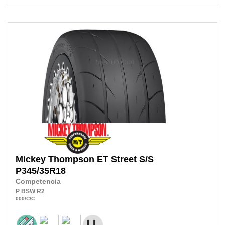
Mickey Thompson
ET Street S/S
P345/35R18
Competencia
P
BSW
R2
000
/C
/C