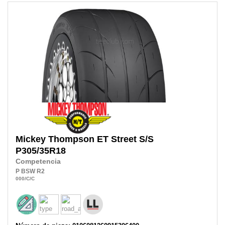
Mickey Thompson
ET Street S/S
P305/35R18
Competencia
P
BSW
R2
000
/C
/C