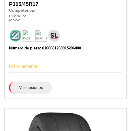
P305/45R17
Competencia
P
BSW
R2
000
/C
/C
Número de pieza: 0106081260915206400
Próximamente
Ver opciones