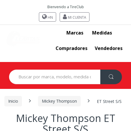
Bienvenido a TireClub
HN
MI CUENTA
Marcas
Medidas
Compradores
Vendedores
Search
for:
Inicio
Mickey Thompson
ET Street S/S
Mickey Thompson ET
Street S/S