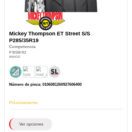
Mickey Thompson
ET Street S/S
P285/35R19
Competencia
P
BSW
R2
000
/C
/C
Número de pieza: 0106081260927606400
Próximamente
Ver opciones