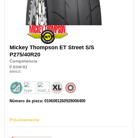
Mickey Thompson
ET Street S/S
P275/40R20
Competencia
P
BSW
R2
000
/C
/C
Número de pieza: 0106081260928006400
Próximamente