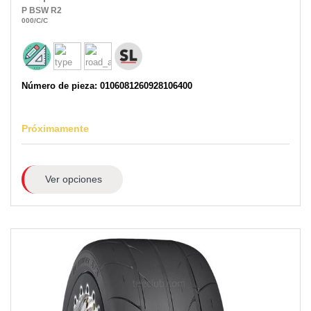
P
BSW
R2
000
/C
/C
Número de pieza: 0106081260928106400
Próximamente
Ver opciones