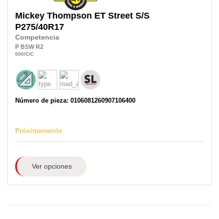
Mickey Thompson
ET Street S/S
P275/40R17
Competencia
P
BSW
R2
000
/C
/C
Número de pieza: 0106081260907106400
Próximamente
Ver opciones