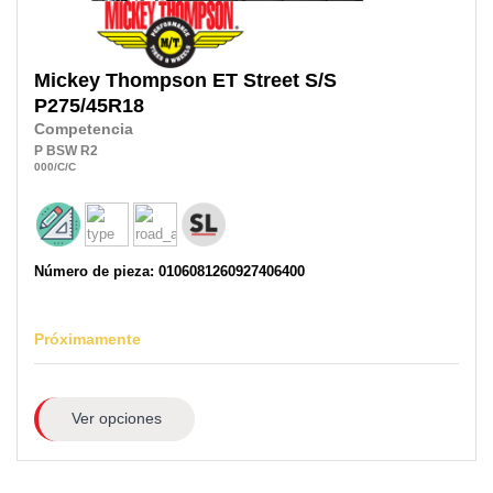
Mickey Thompson
ET Street S/S
P275/45R18
Competencia
P
BSW
R2
000
/C
/C
Número de pieza: 0106081260927406400
Próximamente
Ver opciones