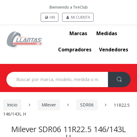
Bienvenido a TireClub
HN
MI CUENTA
Marcas
Medidas
Compradores
Vendedores
Search
for:
Inicio
Milever
SDR06
11R22.5
146/143L H
Milever SDR06 11R22.5 146/143L