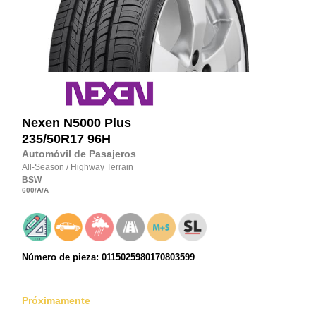
Nexen
N5000 Plus
235/50R17
96H
Automóvil de Pasajeros
All-Season
/
Highway Terrain
BSW
600
/A
/A
Número de pieza: 0115025980170803599
Próximamente