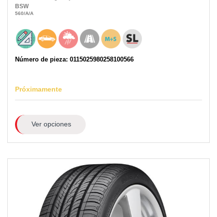
BSW
560
/A
/A
Número de pieza: 0115025980258100566
Próximamente
Ver opciones