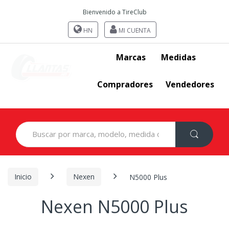
Bienvenido a TireClub
HN
MI CUENTA
Marcas
Medidas
Compradores
Vendedores
Search
for:
Inicio
Nexen
N5000 Plus
Nexen N5000 Plus