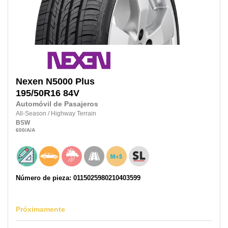
Nexen
N5000 Plus
195/50R16
84V
Automóvil de Pasajeros
All-Season
/
Highway Terrain
BSW
600
/A
/A
Número de pieza: 0115025980210403599
Próximamente