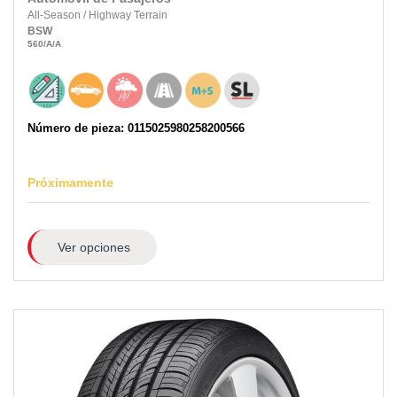
All-Season
/
Highway Terrain
BSW
560
/A
/A
Número de pieza: 0115025980258200566
Próximamente
Ver opciones