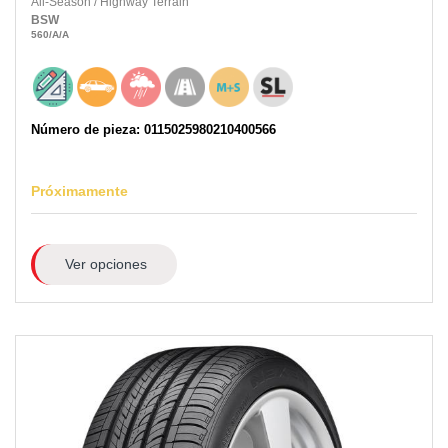
All-Season
/
Highway Terrain
BSW
560
/A
/A
Número de pieza: 0115025980210400566
Próximamente
Ver opciones