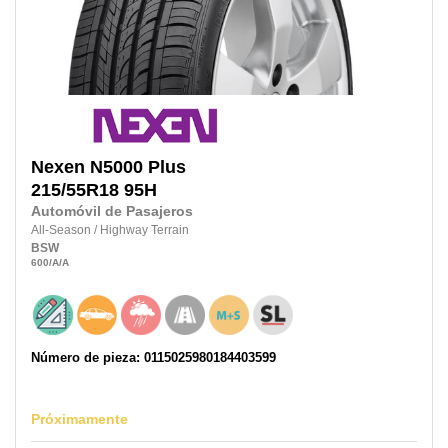
Nexen
N5000 Plus
215/55R18
95H
Automóvil de Pasajeros
All-Season
/
Highway Terrain
BSW
600
/A
/A
Número de pieza: 0115025980184403599
Próximamente