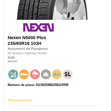
Nexen
N5000 Plus
235/65R16
103H
Automóvil de Pasajeros
All-Season
/
Highway Terrain
BSW
600
/A
/A
Número de pieza: 0115025980258103599
Próximamente