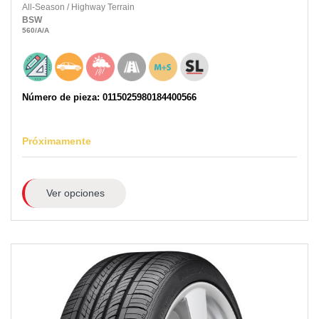
All-Season
/
Highway Terrain
BSW
560
/A
/A
Número de pieza: 0115025980184400566
Próximamente
Ver opciones