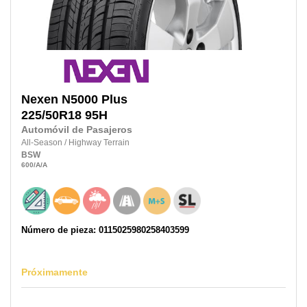
Nexen
N5000 Plus
225/50R18
95H
Automóvil de Pasajeros
All-Season
/
Highway Terrain
BSW
600
/A
/A
Número de pieza: 0115025980258403599
Próximamente