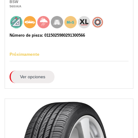
BSW
560
/A
/A
Número de pieza: 0115025980291300566
Próximamente
Ver opciones