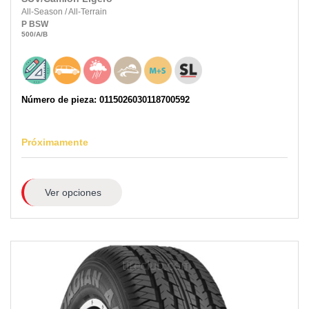
All-Season
/
All-Terrain
P
BSW
500
/A
/B
Número de pieza: 0115026030118700592
Próximamente
Ver opciones