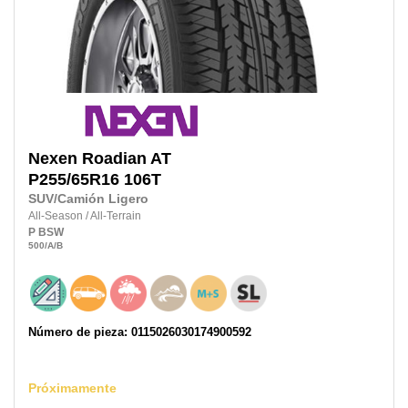
Nexen
Roadian AT
P255/65R16
106T
SUV/Camión Ligero
All-Season
/
All-Terrain
P
BSW
500
/A
/B
Número de pieza: 0115026030174900592
Próximamente