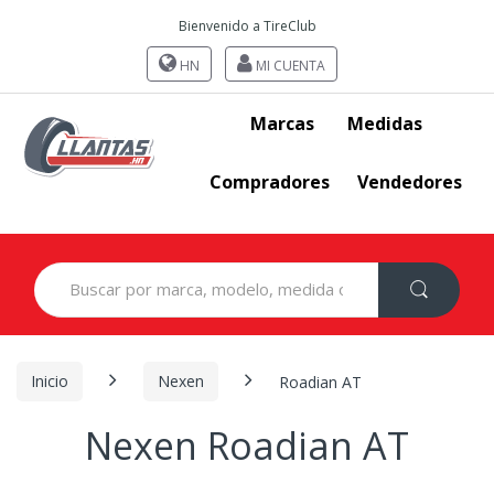
Bienvenido a TireClub
HN
MI CUENTA
Marcas
Medidas
Compradores
Vendedores
Search
for:
Inicio
Nexen
Roadian AT
Nexen Roadian AT