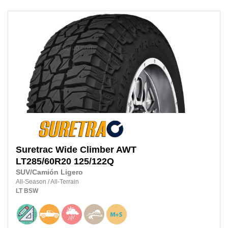
Suretrac
Wide Climber AWT
LT285/60R20
125/122Q
SUV/Camión Ligero
All-Season
/
All-Terrain
LT
BSW