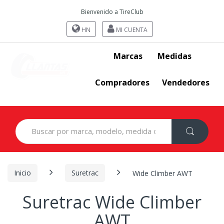
Bienvenido a TireClub
HN
MI CUENTA
Marcas
Medidas
Compradores
Vendedores
Search
for:
Inicio
Suretrac
Wide Climber AWT
Suretrac Wide Climber
AWT