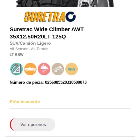
Suretrac
Wide Climber AWT
35X12.50R20LT
125Q
SUV/Camión Ligero
All-Season
/
All-Terrain
LT
BSW
Número de pieza: 0256085520310500073
Próximamente
Ver opciones