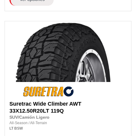
Suretrac
Wide Climber AWT
33X12.50R20LT
119Q
SUV/Camión Ligero
All-Season
/
All-Terrain
LT
BSW