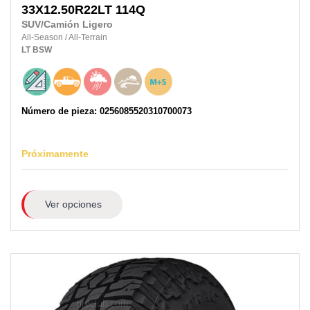
33X12.50R22LT
114Q
SUV/Camión Ligero
All-Season
/
All-Terrain
LT
BSW
Número de pieza: 0256085520310700073
Próximamente
Ver opciones