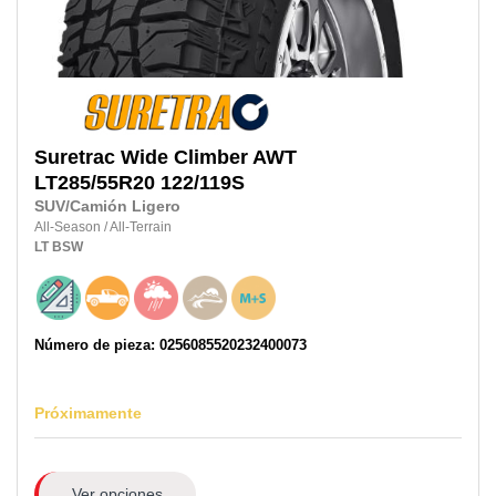
Suretrac
Wide Climber AWT
LT285/55R20
122/119S
SUV/Camión Ligero
All-Season
/
All-Terrain
LT
BSW
Número de pieza: 0256085520232400073
Próximamente
Ver opciones