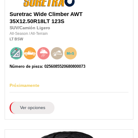
Suretrac
Wide Climber AWT
35X12.50R18LT
123S
SUV/Camión Ligero
All-Season
/
All-Terrain
LT
BSW
Número de pieza: 0256085520680800073
Próximamente
Ver opciones