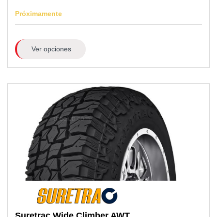
Próximamente
Ver opciones
Suretrac
Wide Climber AWT