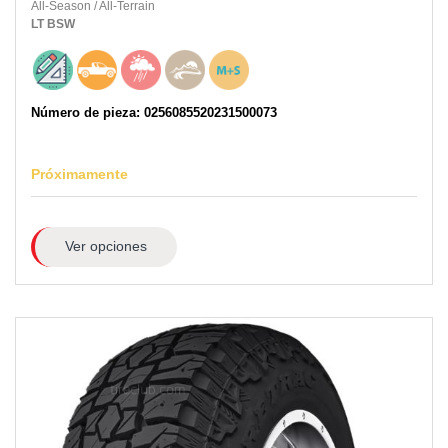
All-Season
/
All-Terrain
LT
BSW
Número de pieza: 0256085520231500073
Próximamente
Ver opciones