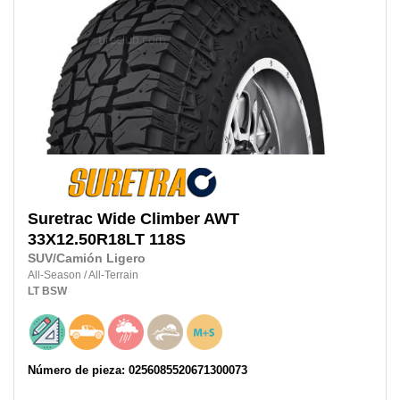
Suretrac
Wide Climber AWT
33X12.50R18LT
118S
SUV/Camión Ligero
All-Season
/
All-Terrain
LT
BSW
Número de pieza: 0256085520671300073