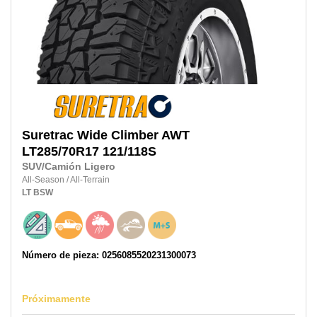
Suretrac
Wide Climber AWT
LT285/70R17
121/118S
SUV/Camión Ligero
All-Season
/
All-Terrain
LT
BSW
Número de pieza: 0256085520231300073
Próximamente