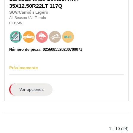
35X12.50R22LT
117Q
SUV/Camión Ligero
All-Season
/
All-Terrain
LT
BSW
Número de pieza: 0256085520230700073
Próximamente
Ver opciones
1 - 10 (24)