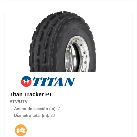
Titan
Tracker PT
ATV/UTV
Ancho de sección (in):
7
Díametro total (in):
23