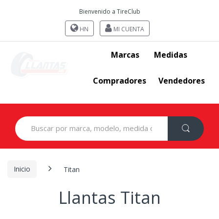
Bienvenido a TireClub
HN
MI CUENTA
Marcas
Medidas
Compradores
Vendedores
Search
for:
Inicio
Titan
Llantas Titan