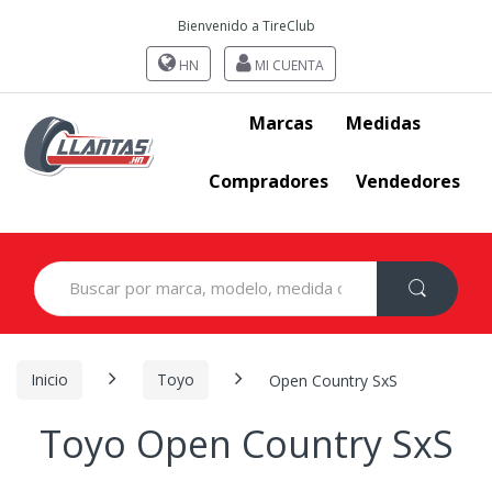
Bienvenido a TireClub
HN
MI CUENTA
Marcas
Medidas
Compradores
Vendedores
Search
for:
Inicio
Toyo
Open Country SxS
Toyo Open Country SxS