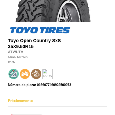
Toyo
Open Country SxS
35X9.50R15
ATV/UTV
Mud-Terrain
BSW
Número de pieza: 0166077460922500073
Próximamente