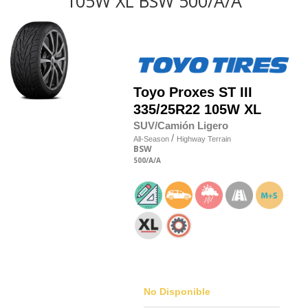
105W XL BSW 500/A/A
Toyo
Proxes ST III
335/25R22 105W XL
SUV/Camión Ligero
/
All-Season
Highway Terrain
BSW
500
/A
/A
No Disponible