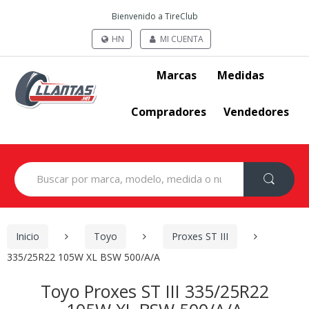
Bienvenido a TireClub
HN
MI CUENTA
Marcas
Medidas
Compradores
Vendedores
Search
for:
Inicio
Toyo
Proxes ST III
335/25R22 105W XL BSW 500/A/A
Toyo Proxes ST III 335/25R22