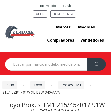
Bienvenido a TireClub
HN
MI CUENTA
Marcas
Medidas
Compradores
Vendedores
Search
for:
Inicio
Toyo
Proxes TM1
215/45ZR17 91W XL BSW 340/AA/A
Toyo Proxes TM1 215/45ZR17 91W