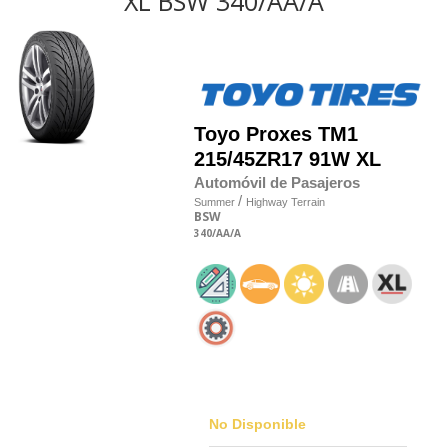
XL BSW 340/AA/A
Toyo
Proxes TM1
215/45
Z
R17 91W XL
Automóvil de Pasajeros
/
Summer
Highway Terrain
BSW
340
/AA
/A
No Disponible