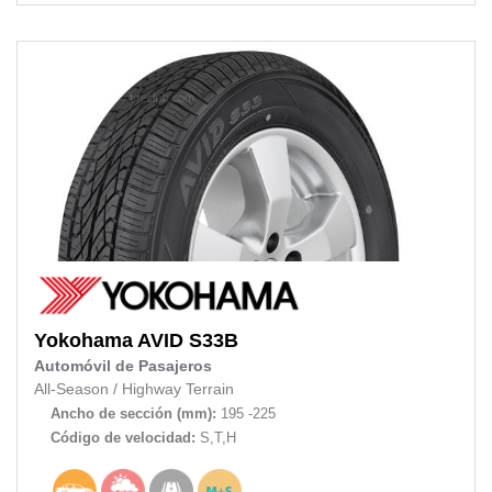
Yokohama
AVID S33B
Automóvil de Pasajeros
All-Season
/
Highway Terrain
Ancho de sección (mm):
195 -225
Código de velocidad:
S,T,H