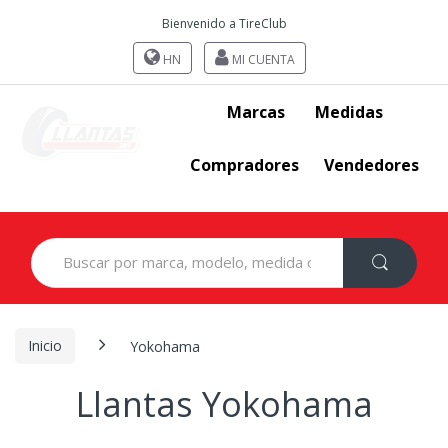
Bienvenido a TireClub
HN
MI CUENTA
Marcas
Medidas
Compradores
Vendedores
Search
for:
Inicio
Yokohama
Llantas Yokohama