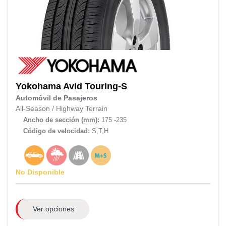
Yokohama
Avid Touring-S
Automóvil de Pasajeros
All-Season
/
Highway Terrain
Ancho de sección (mm):
175 -235
Código de velocidad:
S,T,H
No Disponible
Ver opciones