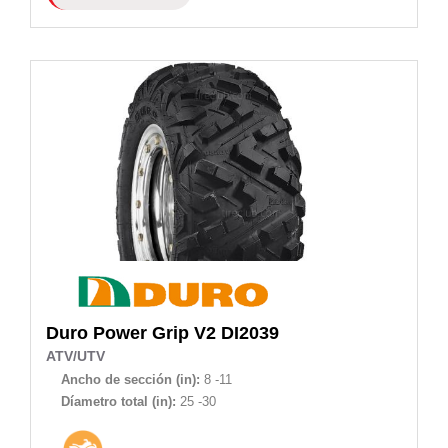
Duro
Power Grip V2 DI2039
ATV/UTV
Ancho de sección (in):
8 -11
Díametro total (in):
25 -30