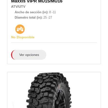
Maxxis
VIPR MU15/MU16
ATV/UTV
Ancho de sección (in):
8 -11
Díametro total (in):
25 -27
No Disponible
Ver opciones