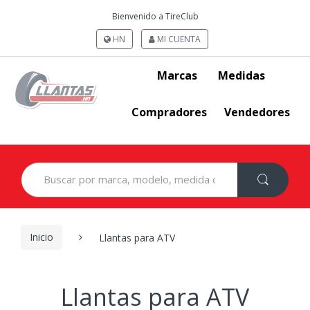
Bienvenido a TireClub
HN
MI CUENTA
Marcas
Medidas
Compradores
Vendedores
Search
for:
Inicio
Llantas para ATV
Llantas para ATV