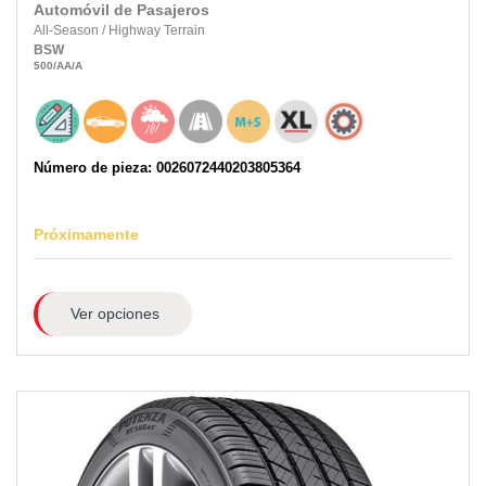
Automóvil de Pasajeros
All-Season
/
Highway Terrain
BSW
500
/AA
/A
Número de pieza: 0026072440203805364
Próximamente
Ver opciones