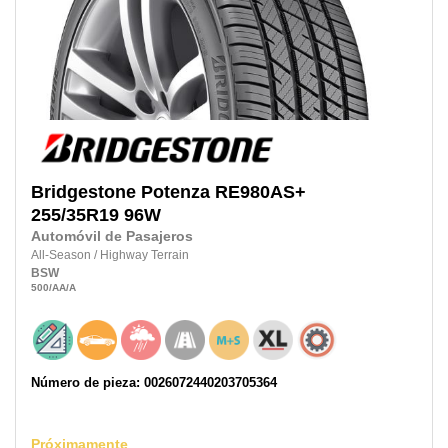
Bridgestone
Potenza RE980AS+
255/35R19
96W
Automóvil de Pasajeros
All-Season
/
Highway Terrain
BSW
500
/AA
/A
Número de pieza: 0026072440203705364
Próximamente