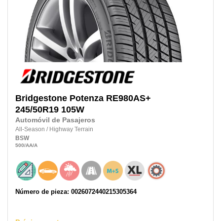
Bridgestone
Potenza RE980AS+
245/50R19
105W
Automóvil de Pasajeros
All-Season
/
Highway Terrain
BSW
500
/AA
/A
Número de pieza: 0026072440215305364