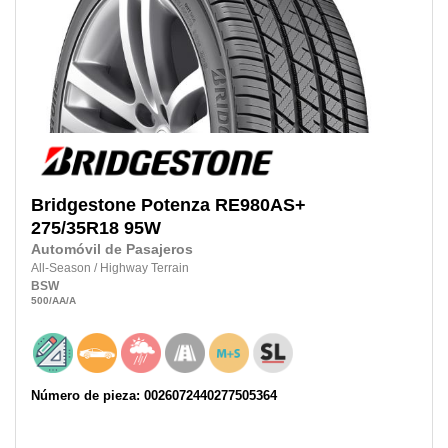
Bridgestone
Potenza RE980AS+
275/35R18
95W
Automóvil de Pasajeros
All-Season
/
Highway Terrain
BSW
500
/AA
/A
Número de pieza: 0026072440277505364