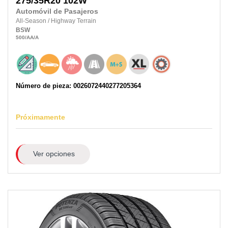
275/35R20
102W
Automóvil de Pasajeros
All-Season
/
Highway Terrain
BSW
500
/AA
/A
Número de pieza: 0026072440277205364
Próximamente
Ver opciones