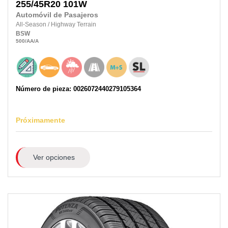
255/45R20
101W
Automóvil de Pasajeros
All-Season
/
Highway Terrain
BSW
500
/AA
/A
Número de pieza: 0026072440279105364
Próximamente
Ver opciones