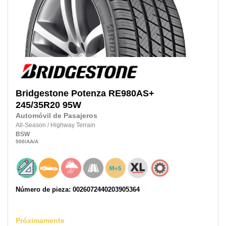
Bridgestone
Potenza RE980AS+
245/35R20
95W
Automóvil de Pasajeros
All-Season
/
Highway Terrain
BSW
500
/AA
/A
Número de pieza: 0026072440203905364
Próximamente