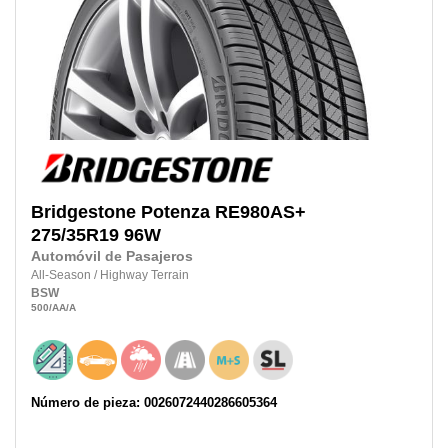
Bridgestone
Potenza RE980AS+
275/35R19
96W
Automóvil de Pasajeros
All-Season
/
Highway Terrain
BSW
500
/AA
/A
Número de pieza: 0026072440286605364