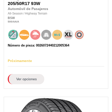
205/50R17
93W
Automóvil de Pasajeros
All-Season
/
Highway Terrain
BSW
500
/AA
/A
Número de pieza: 0026072440212005364
Próximamente
Ver opciones