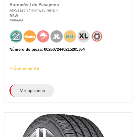
Automóvil de Pasajeros
All-Season
/
Highway Terrain
BSW
500
/AA
/A
Número de pieza: 0026072440215205364
Próximamente
Ver opciones