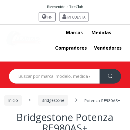
Bienvenido a TireClub
HN
MI CUENTA
Marcas
Medidas
Compradores
Vendedores
Search
for:
Inicio
Bridgestone
Potenza RE980AS+
Bridgestone Potenza
RE980AS+