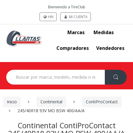
Bienvenido a TireClub
HN
MI CUENTA
Marcas
Medidas
Compradores
Vendedores
Search
for:
Inicio
Continental
ContiProContact
245/40R18 93V MO BSW 400/AA/A
Continental ContiProContact