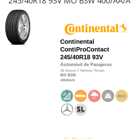
245/40R18 93V MO BSW 400/AA/A
Continental
ContiProContact
245/40R18 93V
Automóvil de Pasajeros
/
All-Season
Highway Terrain
MO
BSW
400
/AA
/A