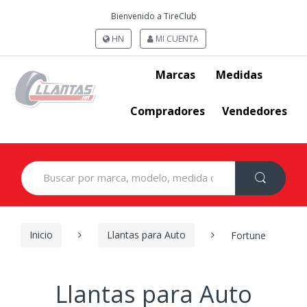
Bienvenido a TireClub
HN
MI CUENTA
Marcas
Medidas
Compradores
Vendedores
Search
for:
Inicio
Llantas para Auto
Fortune
Llantas para Auto